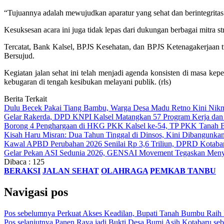
“Tujuannya adalah mewujudkan aparatur yang sehat dan berintegritas.
Kesuksesan acara ini juga tidak lepas dari dukungan berbagai mitra
Tercatat, Bank Kalsel, BPJS Kesehatan, dan BPJS Ketenagakerjaan t
Bersujud.
Kegiatan jalan sehat ini telah menjadi agenda konsisten di masa k
kebugaran di tengah kesibukan melayani publik. (rls)
Berita Terkait
Dulu Becek Pakai Tiang Bambu, Warga Desa Madu Retno Kini Nikm
Gelar Rakerda, DPD KNPI Kalsel Matangkan 57 Program Kerja dan
Borong 4 Penghargaan di HKG PKK Kalsel ke-54, TP PKK Tanah B
Kisah Haru Misran: Dua Tahun Tinggal di Dinsos, Kini Dibangunk
Kawal APBD Perubahan 2026 Senilai Rp 3,6 Triliun, DPRD Kota
Gelar Pekan ASI Sedunia 2026, GENSAI Movement Tegaskan Meny
Dibaca :
125
BERAKSI
JALAN SEHAT
OLAHRAGA
PEMKAB TANBU
Navigasi pos
Pos sebelumnya
Perkuat Akses Keadilan, Bupati Tanah Bumbu Raih
Pos selanjutnya
Panen Raya jadi Bukti Desa Bumi Asih Kotabaru se