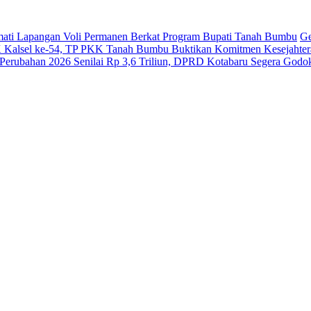
ati Lapangan Voli Permanen Berkat Program Bupati Tanah Bumbu
Ge
Kalsel ke-54, TP PKK Tanah Bumbu Buktikan Komitmen Kesejahter
erubahan 2026 Senilai Rp 3,6 Triliun, DPRD Kotabaru Segera Go