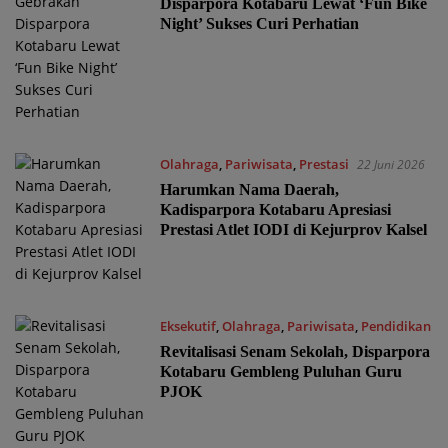
Disparpora Kotabaru Lewat ‘Fun Bike
Night’ Sukses Curi Perhatian
Olahraga
,
Pariwisata
,
Prestasi
22 Juni 2026
Harumkan Nama Daerah,
Kadisparpora Kotabaru Apresiasi
Prestasi Atlet IODI di Kejurprov Kalsel
Eksekutif
,
Olahraga
,
Pariwisata
,
Pendidikan
15 Juni 2026
Revitalisasi Senam Sekolah, Disparpora
Kotabaru Gembleng Puluhan Guru
PJOK