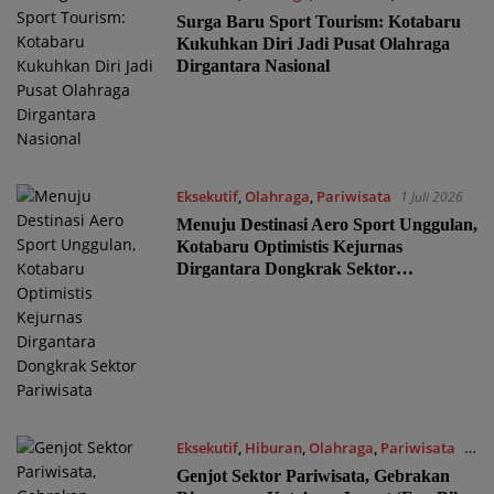
Juli 2026
Surga Baru Sport Tourism: Kotabaru
Kukuhkan Diri Jadi Pusat Olahraga
Dirgantara Nasional
Eksekutif
,
Olahraga
,
Pariwisata
1 Juli 2026
Menuju Destinasi Aero Sport Unggulan,
Kotabaru Optimistis Kejurnas
Dirgantara Dongkrak Sektor
Pariwisata
Eksekutif
,
Hiburan
,
Olahraga
,
Pariwisata
1
Juli 2026
Genjot Sektor Pariwisata, Gebrakan