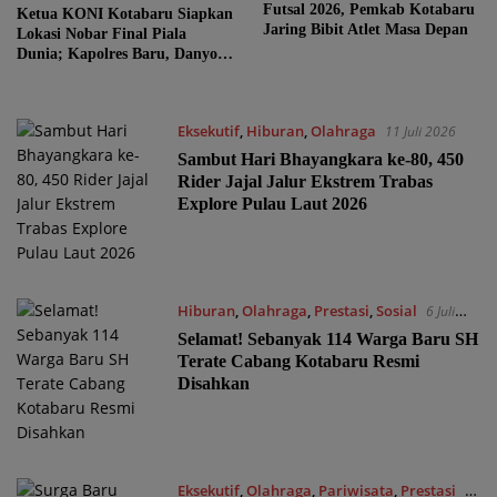
Futsal 2026, Pemkab Kotabaru
Ketua KONI Kotabaru Siapkan
Jaring Bibit Atlet Masa Depan
Lokasi Nobar Final Piala
Dunia; Kapolres Baru, Danyon
hingga Danlanal Turun Tangan
Eksekutif
,
Hiburan
,
Olahraga
11 Juli 2026
Sambut Hari Bhayangkara ke-80, 450
Rider Jajal Jalur Ekstrem Trabas
Explore Pulau Laut 2026
Hiburan
,
Olahraga
,
Prestasi
,
Sosial
6 Juli
2026
Selamat! Sebanyak 114 Warga Baru SH
Terate Cabang Kotabaru Resmi
Disahkan
Eksekutif
,
Olahraga
,
Pariwisata
,
Prestasi
1