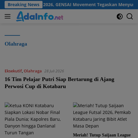
Langsung
kan ASI Sedunia 2026, GENSAI Movement Tegaskan Menyusui Bu
Breaking News
ke
konten
Olahraga
Eksekutif
,
Olahraga
28 Juli 2026
16 Tim Pelajar Putri Siap Bertarung di Ajang
Perwosi Cup di Kotabaru
Meriah! Tutup Saijaan League