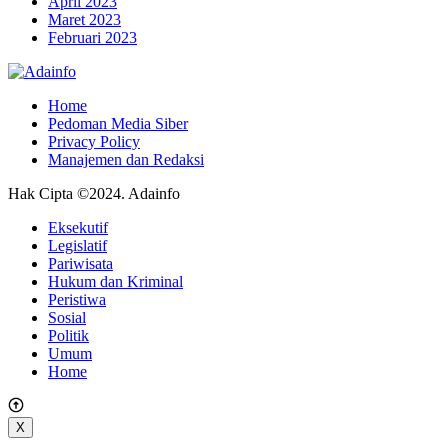
April 2023
Maret 2023
Februari 2023
Home
Pedoman Media Siber
Privacy Policy
Manajemen dan Redaksi
Hak Cipta ©2024. Adainfo
Eksekutif
Legislatif
Pariwisata
Hukum dan Kriminal
Peristiwa
Sosial
Politik
Umum
Home
X