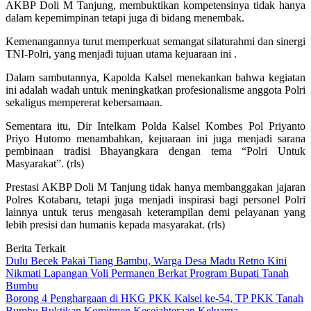
AKBP Doli M Tanjung, membuktikan kompetensinya tidak hanya
dalam kepemimpinan tetapi juga di bidang menembak.
Kemenangannya turut memperkuat semangat silaturahmi dan sinergi
TNI-Polri, yang menjadi tujuan utama kejuaraan ini .
Dalam sambutannya, Kapolda Kalsel menekankan bahwa kegiatan
ini adalah wadah untuk meningkatkan profesionalisme anggota Polri
sekaligus mempererat kebersamaan.
Sementara itu, Dir Intelkam Polda Kalsel Kombes Pol Priyanto
Priyo Hutomo menambahkan, kejuaraan ini juga menjadi sarana
pembinaan tradisi Bhayangkara dengan tema “Polri Untuk
Masyarakat”. (rls)
Prestasi AKBP Doli M Tanjung tidak hanya membanggakan jajaran
Polres Kotabaru, tetapi juga menjadi inspirasi bagi personel Polri
lainnya untuk terus mengasah keterampilan demi pelayanan yang
lebih presisi dan humanis kepada masyarakat. (rls)
Berita Terkait
Dulu Becek Pakai Tiang Bambu, Warga Desa Madu Retno Kini
Nikmati Lapangan Voli Permanen Berkat Program Bupati Tanah
Bumbu
Borong 4 Penghargaan di HKG PKK Kalsel ke-54, TP PKK Tanah
Bumbu Buktikan Komitmen Kesejahteraan Keluarga