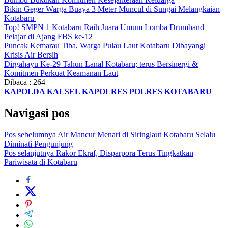
Bikin Geger Warga Buaya 3 Meter Muncul di Sungai Melangkaian
Kotabaru
Top! SMPN 1 Kotabaru Raih Juara Umum Lomba Drumband
Pelajar di Ajang FBS ke-12
Puncak Kemarau Tiba, Warga Pulau Laut Kotabaru Dibayangi
Krisis Air Bersih
Dirgahayu Ke-29 Tahun Lanal Kotabaru; terus Bersinergi &
Komitmen Perkuat Keamanan Laut
Dibaca :
264
KAPOLDA KALSEL
KAPOLRES
POLRES KOTABARU
Navigasi pos
Pos sebelumnya
Air Mancur Menari di Siringlaut Kotabaru Selalu
Diminati Pengunjung
Pos selanjutnya
Rakor Ekraf, Disparpora Terus Tingkatkan
Pariwisata di Kotabaru