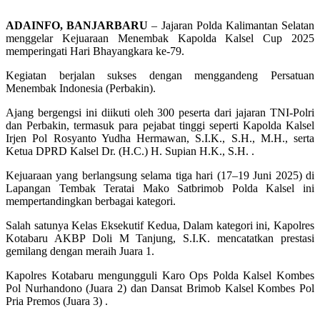
ADAINFO, BANJARBARU
– Jajaran Polda Kalimantan Selatan
menggelar Kejuaraan Menembak Kapolda Kalsel Cup 2025
memperingati Hari Bhayangkara ke-79.
Kegiatan berjalan sukses dengan menggandeng Persatuan
Menembak Indonesia (Perbakin).
Ajang bergengsi ini diikuti oleh 300 peserta dari jajaran TNI-Polri
dan Perbakin, termasuk para pejabat tinggi seperti Kapolda Kalsel
Irjen Pol Rosyanto Yudha Hermawan, S.I.K., S.H., M.H., serta
Ketua DPRD Kalsel Dr. (H.C.) H. Supian H.K., S.H. .
Kejuaraan yang berlangsung selama tiga hari (17–19 Juni 2025) di
Lapangan Tembak Teratai Mako Satbrimob Polda Kalsel ini
mempertandingkan berbagai kategori.
Salah satunya Kelas Eksekutif Kedua, Dalam kategori ini, Kapolres
Kotabaru AKBP Doli M Tanjung, S.I.K. mencatatkan prestasi
gemilang dengan meraih Juara 1.
Kapolres Kotabaru mengungguli Karo Ops Polda Kalsel Kombes
Pol Nurhandono (Juara 2) dan Dansat Brimob Kalsel Kombes Pol
Pria Premos (Juara 3) .