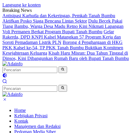
Langsung ke konten
Breaking News
Antisipasi Karhutla dan Kekeringan, Pemkab Tanah Bumbu
Aktifkan Posko Siaga Bencana Lintas Sektor
Dulu Becek Pakai
Tiang Bambu, Warga Desa Madu Retno Kini Nikmati Lapangan
Voli Permanen Berkat Program Bupati Tanah Bumbu
Gelar
Rakerda, DPD KNPI Kalsel Matangkan 57 Program Kerja dan
Soroti Pemadaman Listrik PLN
Borong 4 Penghargaan di HKG
PKK Kalsel ke-54, TP PKK Tanah Bumbu Buktikan Komitmen
Kesejahteraan Keluarga
Kisah Haru Misran: Dua Tahun Tinggal di
Dinsos, Kini Dibangunkan Rumah Baru oleh Bupati Tanah Bumbu
Home
Kebijakan Privasi
Kontak
Manajemen dan Redaksi
Pedoman Media Siber