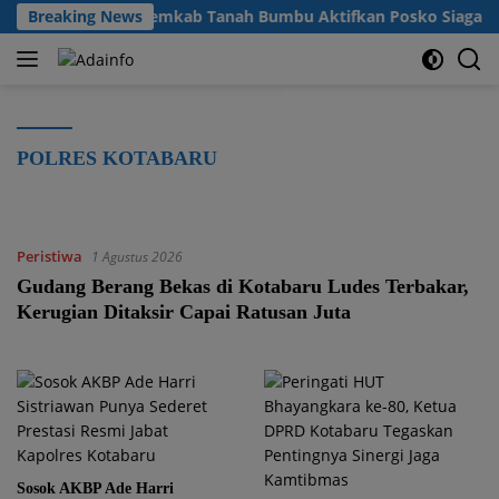
Langsung
an Kekeringan, Pemkab Tanah Bumbu Aktifkan Posko Siaga Bencan
Breaking News
ke
konten
POLRES KOTABARU
Peristiwa
1 Agustus 2026
Gudang Berang Bekas di Kotabaru Ludes Terbakar,
Kerugian Ditaksir Capai Ratusan Juta
Sosok AKBP Ade Harri