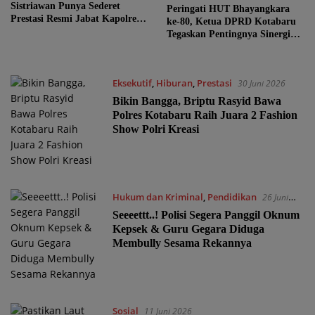
Sistriawan Punya Sederet
Peringati HUT Bhayangkara
Prestasi Resmi Jabat Kapolres
ke-80, Ketua DPRD Kotabaru
Kotabaru
Tegaskan Pentingnya Sinergi
Jaga Kamtibmas
Eksekutif
,
Hiburan
,
Prestasi
30 Juni 2026
Bikin Bangga, Briptu Rasyid Bawa
Polres Kotabaru Raih Juara 2 Fashion
Show Polri Kreasi
Hukum dan Kriminal
,
Pendidikan
26 Juni
2026
Seeeettt..! Polisi Segera Panggil Oknum
Kepsek & Guru Gegara Diduga
Membully Sesama Rekannya
Sosial
11 Juni 2026