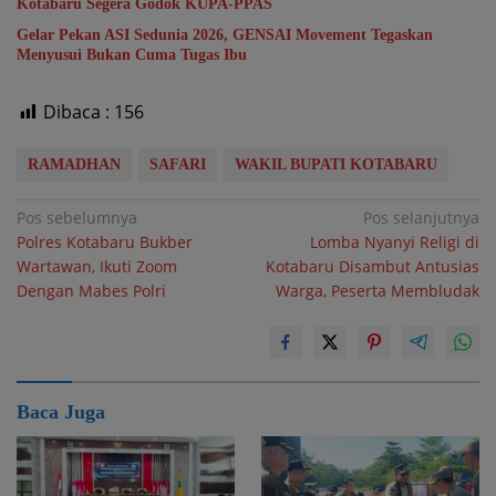
Kotabaru Segera Godok KUPA-PPAS
Gelar Pekan ASI Sedunia 2026, GENSAI Movement Tegaskan
Menyusui Bukan Cuma Tugas Ibu
Dibaca :
156
RAMADHAN
SAFARI
WAKIL BUPATI KOTABARU
Navigasi
Pos sebelumnya
Pos selanjutnya
Polres Kotabaru Bukber
Lomba Nyanyi Religi di
pos
Wartawan, Ikuti Zoom
Kotabaru Disambut Antusias
Dengan Mabes Polri
Warga, Peserta Membludak
Baca Juga