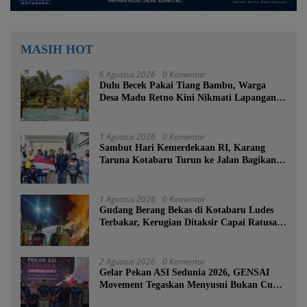
MASIH HOT
6 Agustus 2026
0 Komentar
Dulu Becek Pakai Tiang Bambu, Warga
Desa Madu Retno Kini Nikmati Lapangan
Voli Permanen Berkat Program Bupati
Tanah Bumbu
1 Agustus 2026
0 Komentar
Sambut Hari Kemerdekaan RI, Karang
Taruna Kotabaru Turun ke Jalan Bagikan
Ratusan Bendera Merah Putih
1 Agustus 2026
0 Komentar
Gudang Berang Bekas di Kotabaru Ludes
Terbakar, Kerugian Ditaksir Capai Ratusan
Juta
2 Agustus 2026
0 Komentar
Gelar Pekan ASI Sedunia 2026, GENSAI
Movement Tegaskan Menyusui Bukan Cuma
Tugas Ibu