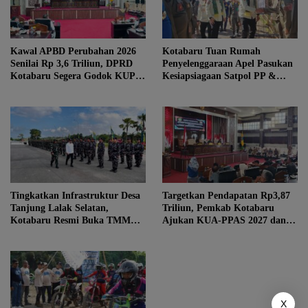
Kawal APBD Perubahan 2026
Kotabaru Tuan Rumah
Senilai Rp 3,6 Triliun, DPRD
Penyelenggaraan Apel Pasukan
Kotabaru Segera Godok KUPA-
Kesiapsiagaan Satpol PP &
PPAS
Damkar se-Kalsel
Tingkatkan Infrastruktur Desa
Targetkan Pendapatan Rp3,87
Tanjung Lalak Selatan,
Triliun, Pemkab Kotabaru
Kotabaru Resmi Buka TMMD
Ajukan KUA-PPAS 2027 dan 3
ke-129
Raperda Prioritas
X