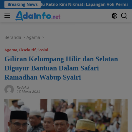
Langsung
 Desa Madu Retno Kini Nikmati Lapangan Voli Permanen Berkat
Breaking News
ke
konten
Beranda
Agama
Agama
,
Eksekutif
,
Sosial
Giliran Kelumpang Hilir dan Selatan
Diguyur Bantuan Dalam Safari
Ramadhan Wabup Syairi
Redaksi
13 Maret 2025