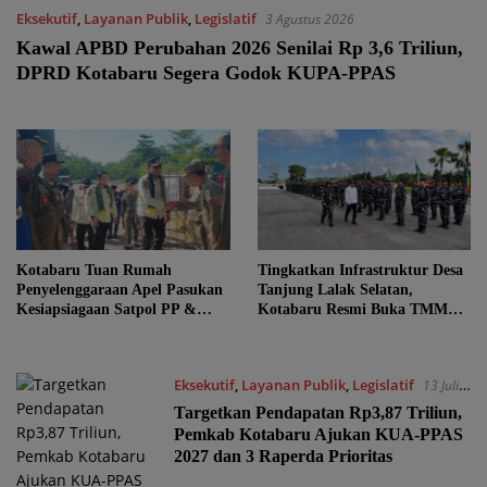
Eksekutif
,
Layanan Publik
,
Legislatif
3 Agustus 2026
Kawal APBD Perubahan 2026 Senilai Rp 3,6 Triliun,
DPRD Kotabaru Segera Godok KUPA-PPAS
Kotabaru Tuan Rumah
Tingkatkan Infrastruktur Desa
Penyelenggaraan Apel Pasukan
Tanjung Lalak Selatan,
Kesiapsiagaan Satpol PP &
Kotabaru Resmi Buka TMMD
Damkar se-Kalsel
ke-129
Eksekutif
,
Layanan Publik
,
Legislatif
13 Juli
2026
Targetkan Pendapatan Rp3,87 Triliun,
Pemkab Kotabaru Ajukan KUA-PPAS
2027 dan 3 Raperda Prioritas