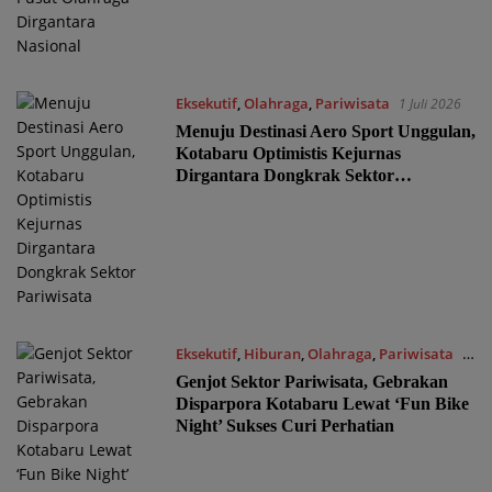
Eksekutif
,
Olahraga
,
Pariwisata
1 Juli 2026
Menuju Destinasi Aero Sport Unggulan,
Kotabaru Optimistis Kejurnas
Dirgantara Dongkrak Sektor
Pariwisata
Eksekutif
,
Hiburan
,
Olahraga
,
Pariwisata
1
Juli 2026
Genjot Sektor Pariwisata, Gebrakan
Disparpora Kotabaru Lewat ‘Fun Bike
Night’ Sukses Curi Perhatian