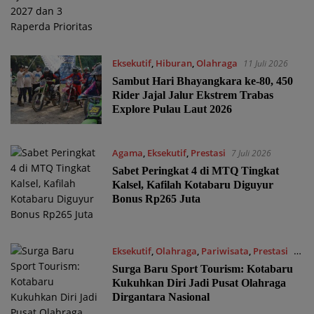
Eksekutif
,
Hiburan
,
Olahraga
11 Juli 2026
Sambut Hari Bhayangkara ke-80, 450
Rider Jajal Jalur Ekstrem Trabas
Explore Pulau Laut 2026
Agama
,
Eksekutif
,
Prestasi
7 Juli 2026
Sabet Peringkat 4 di MTQ Tingkat
Kalsel, Kafilah Kotabaru Diguyur
Bonus Rp265 Juta
Eksekutif
,
Olahraga
,
Pariwisata
,
Prestasi
1
Juli 2026
Surga Baru Sport Tourism: Kotabaru
Kukuhkan Diri Jadi Pusat Olahraga
Dirgantara Nasional