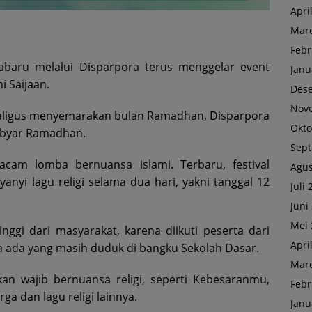
Apri
Mare
Febr
baru melalui Disparpora terus menggelar event
Janu
 Saijaan.
Des
Nov
Sekaligus menyemarakan bulan Ramadhan, Disparpora
Okto
ebyar Ramadhan.
Sep
macam lomba bernuansa islami. Terbaru, festival
Agus
nyi lagu religi selama dua hari, yakni tanggal 12
Juli
Juni
Mei 
ggi dari masyarakat, karena diikuti peserta dari
Apri
a ada yang masih duduk di bangku Sekolah Dasar.
Mare
n wajib bernuansa religi, seperti Kebesaranmu,
Febr
a dan lagu religi lainnya.
Janu