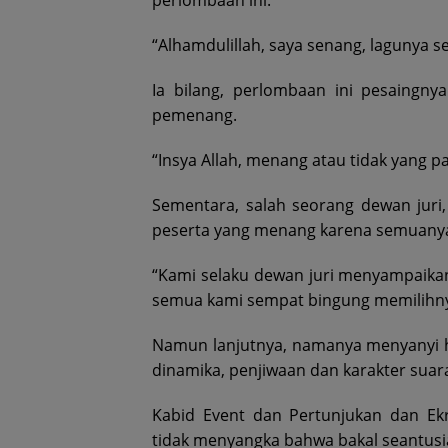
perlombaan ini.
“Alhamdulillah, saya senang, lagunya 
Ia bilang, perlombaan ini pesaingny
pemenang.
“Insya Allah, menang atau tidak yang p
Sementara, salah seorang dewan juri
peserta yang menang karena semuany
“Kami selaku dewan juri menyampaikan
semua kami sempat bingung memilihnya
Namun lanjutnya, namanya menyanyi ha
dinamika, penjiwaan dan karakter suar
Kabid Event dan Pertunjukan dan Ek
tidak menyangka bahwa bakal seantusia