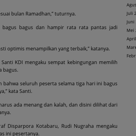
Agus
Juli
sesuai bulan Ramadhan,” tuturnya.
Juni
a bagus bagus dan hampir rata rata pantas jadi
Mei 
Apri
Mare
asti optimis menampilkan yang terbaik,” katanya.
Febr
, Santi KDI mengaku sempat kebingungan memilih
a bagus.
 bahwa seluruh peserta selama tiga hari ini bagus
,” kata Santi.
rus ada menang dan kalah, dan disini dilihat dari
anya.
raf Disparpora Kotabaru, Rudi Nugraha mengaku
s ini pesertanya.