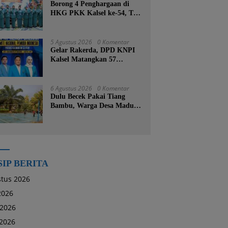
Borong 4 Penghargaan di
HKG PKK Kalsel ke-54, TP
PKK Tanah Bumbu
Buktikan Komitmen
Kesejahteraan Keluarga
5 Agustus 2026
0 Komentar
Gelar Rakerda, DPD KNPI
Kalsel Matangkan 57
Program Kerja dan Soroti
Pemadaman Listrik PLN
6 Agustus 2026
0 Komentar
Dulu Becek Pakai Tiang
Bambu, Warga Desa Madu
Retno Kini Nikmati
Lapangan Voli Permanen
Berkat Program Bupati
Tanah Bumbu
SIP BERITA
tus 2026
 2026
 2026
2026