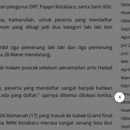
Des
an pengurus DPC Pappri Kotabaru, serta Santi KDI.
Nov
ba, Kamarullah, untuk peserta yang mendaftar
Okto
um yang dibagi jadi dua kategori laki laki dan
Sep
Agus
Juli
ambil tiga pemenang laki laki dan tiga pemenang
Juni
da 28 Maret mendatang.
Mei 
l di malam puncak sebelum penampilan artis Hadad
Apri
Mare
Febr
an, peserta yang mendaftar sangat banyak bahkan
Janu
ada yang daftar,” ujarnya ditemui dilokasi lomba,
X
Des
Nov
Siti Komariah (17) yang masuk ke babak Grand Final
Okto
 MAN Kotabaru merasa sangat senang bisa ikut
Sep