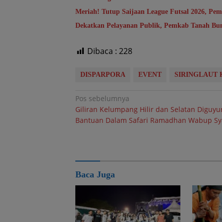
Meriah! Tutup Saijaan League Futsal 2026, Pem
Dekatkan Pelayanan Publik, Pemkab Tanah Bumb
Dibaca :
228
DISPARPORA
EVENT
SIRINGLAUT
Navigasi
Pos sebelumnya
Giliran Kelumpang Hilir dan Selatan Diguyu
pos
Bantuan Dalam Safari Ramadhan Wabup Sya
Baca Juga