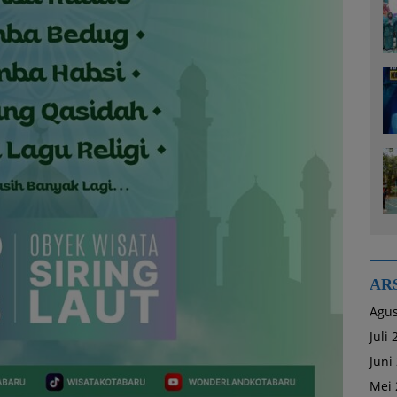
AR
Agus
Juli
Juni
Mei 