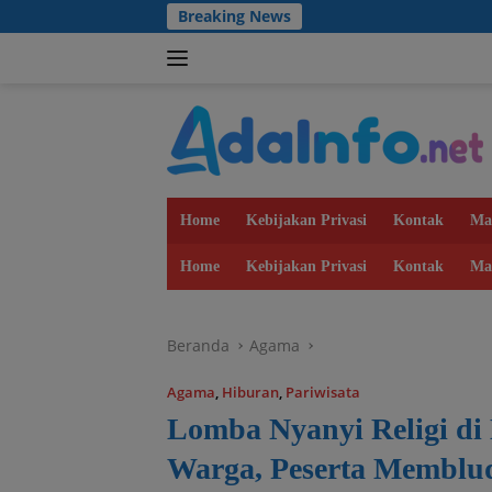
Langsung
Breaking News
Antisipasi Karh
ke
konten
Home
Kebijakan Privasi
Kontak
Ma
Home
Kebijakan Privasi
Kontak
Ma
Beranda
Agama
Agama
,
Hiburan
,
Pariwisata
Lomba Nyanyi Religi di
Warga, Peserta Memblu