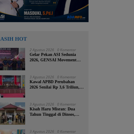
ASIH HOT
2 Agustus 2026
0 Komentar
Gelar Pekan ASI Sedunia
2026, GENSAI Movement
Tegaskan Menyusui Bukan
Cuma Tugas Ibu
3 Agustus 2026
0 Komentar
Kawal APBD Perubahan
2026 Senilai Rp 3,6 Triliun,
DPRD Kotabaru Segera
Godok KUPA-PPAS
3 Agustus 2026
0 Komentar
Kisah Haru Misran: Dua
Tahun Tinggal di Dinsos,
Kini Dibangunkan Rumah
Baru oleh Bupati Tanah
Bumbu
3 Agustus 2026
0 Komentar