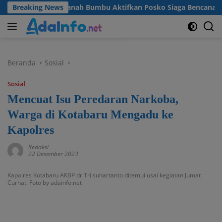
Langsung
gan, Pemkab Tanah Bumbu Aktifkan Posko Siaga Bencana Lintas 
Breaking News
ke
konten
Beranda
Sosial
Sosial
Mencuat Isu Peredaran Narkoba,
Warga di Kotabaru Mengadu ke
Kapolres
Redaksi
22 Desember 2023
Kapolres Kotabaru AKBP dr Tri suhartanto ditemui usai kegiatan Jumat
Curhat. Foto by adainfo.net