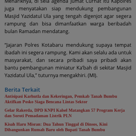
Menariknya, di sela agenda Jumat Curhat itu Kapolres
juga menyatakan siap mendukung pembangunan
Masjid Yazidatul Ula yang tengah digenjot agar segera
rampung dan bisa dimanfaatkan warga beribadah
bulan Ramadan mendatang.
“Jajaran Polres Kotabaru mendukung supaya tempat
ibadah ini segera rampung. Kami akan selalu ada untuk
masyarakat, dan secara pribadi saya pribadi akan
bantu pembangunan miniatur Ka’bah di sekitar Masjid
Yazidatul Ula,” tuturnya mengakhiri. (MI).
Berita Terkait
Antisipasi Karhutla dan Kekeringan, Pemkab Tanah Bumbu
Aktifkan Posko Siaga Bencana Lintas Sektor
Gelar Rakerda, DPD KNPI Kalsel Matangkan 57 Program Kerja
dan Soroti Pemadaman Listrik PLN
Kisah Haru Misran: Dua Tahun Tinggal di Dinsos, Kini
Dibangunkan Rumah Baru oleh Bupati Tanah Bumbu