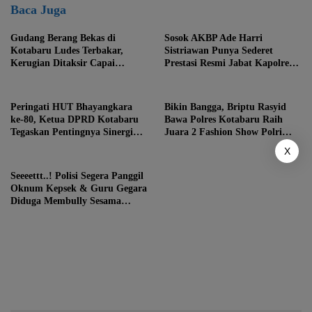
Baca Juga
Gudang Berang Bekas di
Sosok AKBP Ade Harri
Kotabaru Ludes Terbakar,
Sistriawan Punya Sederet
Kerugian Ditaksir Capai
Prestasi Resmi Jabat Kapolres
Ratusan Juta
Kotabaru
Peringati HUT Bhayangkara
Bikin Bangga, Briptu Rasyid
ke-80, Ketua DPRD Kotabaru
Bawa Polres Kotabaru Raih
Tegaskan Pentingnya Sinergi
Juara 2 Fashion Show Polri
Jaga Kamtibmas
Kreasi
X
Seeeettt..! Polisi Segera Panggil
Oknum Kepsek & Guru Gegara
Diduga Membully Sesama
Rekannya