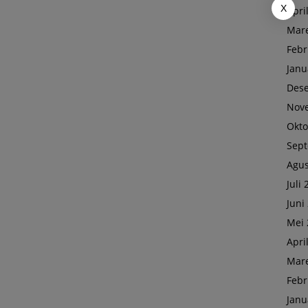
X
Apri
Mare
Febr
Janu
Des
Nov
Okto
Sep
Agus
Juli
Juni
Mei 
Apri
Mare
Febr
Janu