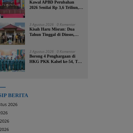
Kawal APBD Perubahan
2026 Senilai Rp 3,6 Triliun,
DPRD Kotabaru Segera
Godok KUPA-PPAS
3 Agustus 2026
0 Komentar
Kisah Haru Misran: Dua
Tahun Tinggal di Dinsos,
Kini Dibangunkan Rumah
Baru oleh Bupati Tanah
Bumbu
3 Agustus 2026
0 Komentar
Borong 4 Penghargaan di
HKG PKK Kalsel ke-54, TP
PKK Tanah Bumbu
Buktikan Komitmen
Kesejahteraan Keluarga
SIP BERITA
tus 2026
 2026
 2026
2026