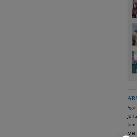
AR
Agus
Juli
Juni
Mei 