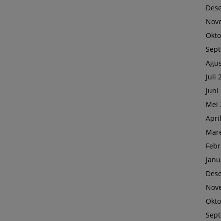
Des
Nov
Okto
Sep
Agus
Juli
Juni
Mei 
Apri
Mare
Febr
Janu
Des
Nov
Okto
Sep