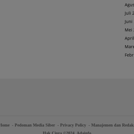
Agus
Juli
Juni
Mei 
Apri
Mare
Febr
Home
Pedoman Media Siber
Privacy Policy
Manajemen dan Redak
Hak Cipta ©2024. Adainfo