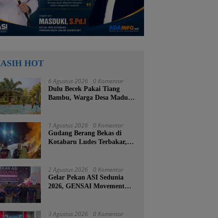
ASIH HOT
6 Agustus 2026
0 Komentar
Dulu Becek Pakai Tiang
Bambu, Warga Desa Madu
Retno Kini Nikmati
Lapangan Voli Permanen
Berkat Program Bupati
1 Agustus 2026
0 Komentar
Tanah Bumbu
Gudang Berang Bekas di
Kotabaru Ludes Terbakar,
Kerugian Ditaksir Capai
Ratusan Juta
2 Agustus 2026
0 Komentar
Gelar Pekan ASI Sedunia
2026, GENSAI Movement
Tegaskan Menyusui Bukan
Cuma Tugas Ibu
3 Agustus 2026
0 Komentar