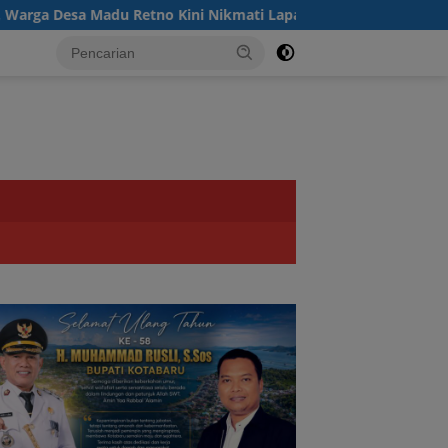
sa Madu Retno Kini Nikmati Lapangan Voli Permanen Berkat Pr