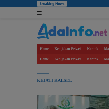
Langsung
Breaking News
ke
konten
Home
Kebijakan Privasi
Kontak
Ma
Home
Kebijakan Privasi
Kontak
Ma
KEJATI KALSEL