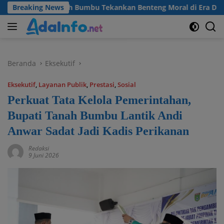
Langsung
upati Tanah Bumbu Tekankan Benteng Moral di Era Digital
Breaking News
ke
konten
Beranda
Eksekutif
Eksekutif
,
Layanan Publik
,
Prestasi
,
Sosial
Perkuat Tata Kelola Pemerintahan,
Bupati Tanah Bumbu Lantik Andi
Anwar Sadat Jadi Kadis Perikanan
Redaksi
9 Juni 2026