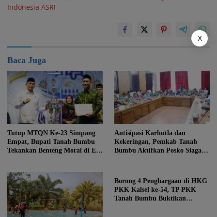
Indonesia ASRI
X
Baca Juga
Tutup MTQN Ke-23 Simpang
Antisipasi Karhutla dan
Empat, Bupati Tanah Bumbu
Kekeringan, Pemkab Tanah
Tekankan Benteng Moral di Era
Bumbu Aktifkan Posko Siaga
Digital
Bencana Lintas Sektor
Borong 4 Penghargaan di HKG
PKK Kalsel ke-54, TP PKK
Tanah Bumbu Buktikan
Komitmen Kesejahteraan
Keluarga