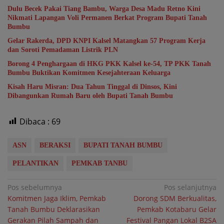
Dulu Becek Pakai Tiang Bambu, Warga Desa Madu Retno Kini
Nikmati Lapangan Voli Permanen Berkat Program Bupati Tanah
Bumbu
Gelar Rakerda, DPD KNPI Kalsel Matangkan 57 Program Kerja
dan Soroti Pemadaman Listrik PLN
Borong 4 Penghargaan di HKG PKK Kalsel ke-54, TP PKK Tanah
Bumbu Buktikan Komitmen Kesejahteraan Keluarga
Kisah Haru Misran: Dua Tahun Tinggal di Dinsos, Kini
Dibangunkan Rumah Baru oleh Bupati Tanah Bumbu
Dibaca :
69
ASN
BERAKSI
BUPATI TANAH BUMBU
PELANTIKAN
PEMKAB TANBU
Navigasi
Pos sebelumnya
Pos selanjutnya
Komitmen Jaga Iklim, Pemkab
Dorong SDM Berkualitas,
pos
Tanah Bumbu Deklarasikan
Pemkab Kotabaru Gelar
Gerakan Pilah Sampah dan
Festival Pangan Lokal B2SA