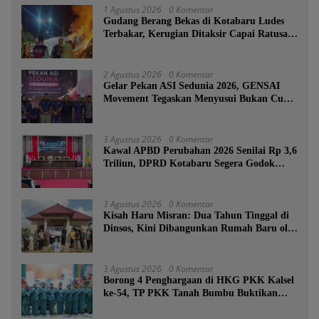
1 Agustus 2026
0 Komentar
Gudang Berang Bekas di Kotabaru Ludes
Terbakar, Kerugian Ditaksir Capai Ratusan
Juta
2 Agustus 2026
0 Komentar
Gelar Pekan ASI Sedunia 2026, GENSAI
Movement Tegaskan Menyusui Bukan Cuma
Tugas Ibu
3 Agustus 2026
0 Komentar
Kawal APBD Perubahan 2026 Senilai Rp 3,6
Triliun, DPRD Kotabaru Segera Godok
KUPA-PPAS
3 Agustus 2026
0 Komentar
Kisah Haru Misran: Dua Tahun Tinggal di
Dinsos, Kini Dibangunkan Rumah Baru oleh
Bupati Tanah Bumbu
3 Agustus 2026
0 Komentar
Borong 4 Penghargaan di HKG PKK Kalsel
ke-54, TP PKK Tanah Bumbu Buktikan
Komitmen Kesejahteraan Keluarga