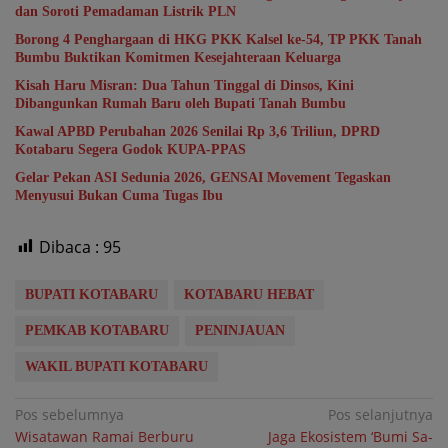
dan Soroti Pemadaman Listrik PLN
Borong 4 Penghargaan di HKG PKK Kalsel ke-54, TP PKK Tanah
Bumbu Buktikan Komitmen Kesejahteraan Keluarga
Kisah Haru Misran: Dua Tahun Tinggal di Dinsos, Kini
Dibangunkan Rumah Baru oleh Bupati Tanah Bumbu
Kawal APBD Perubahan 2026 Senilai Rp 3,6 Triliun, DPRD
Kotabaru Segera Godok KUPA-PPAS
Gelar Pekan ASI Sedunia 2026, GENSAI Movement Tegaskan
Menyusui Bukan Cuma Tugas Ibu
Dibaca :
95
BUPATI KOTABARU
KOTABARU HEBAT
PEMKAB KOTABARU
PENINJAUAN
WAKIL BUPATI KOTABARU
Navigasi
Pos sebelumnya
Pos selanjutnya
Wisatawan Ramai Berburu
Jaga Ekosistem ‘Bumi Sa-
pos