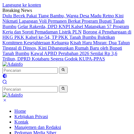
Langsung ke konten
Breaking News
Dulu Becek Pakai Tiang Bambu, Warga Desa Madu Retno Kini
Nikmati Lapangan Voli Permanen Berkat Program Bupati Tanah
Bumbu
Gelar Rakerda, DPD KNPI Kalsel Matangkan 57 Program
Kerja dan Soroti Pemadaman Listrik PLN
Borong 4 Penghargaan di
HKG PKK Kalsel ke-54, TP PKK Tanah Bumbu Buktikan
Komitmen Kesejahteraan Keluarga
Kisah Haru Misran: Dua Tahun
Tinggal di Dinsos, Kini Dibangunkan Rumah Baru oleh Bupati
Tanah Bumbu
Kawal APBD Perubahan 2026 Senilai Rp 3,6
Triliun, DPRD Kotabaru Segera Godok KUPA-PPAS
Home
Kebijakan Privasi
Kontak
Manajemen dan Redaksi
Pedoman Media Siber