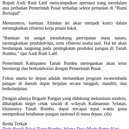
Bupati Andi Rudi Latif menyampaikan apresiasi yang mendalam
atas perhatian Pemerintah Pusat terhadap sektor pertanian di “Bumi
Bersujud”.
Menurutnya, bantuan Alsintan ini akan menjadi kunci dalam
meningkatkan efisiensi kerja petani lokal.
“Bantuan ini sangat mendukung percepatan masa tanam,
meningkatkan produktivitas, serta efisiensi usaha tani. Hal ini akan
berdampak langsung pada peningkatan produksi pangan di Tanah
Bumbu,” ujar Andi Rudi Latif.
Pemerintah Kabupaten Tanah Bumbu menegaskan akan terus
bersinergi dan berkolaborasi dengan Pemerintah Pusat.
Fokus utama ke depan adalah memastikan program swasembada
pangan di daerah dapat berjalan secara tangguh, mandiri, dan
berkelanjutan.
Dengan adanya Brigade Pangan yang didukung mekanisasi modern,
diharapkan target cetak sawah di wilayah Kalimantan Selatan,
khususnya Tanah Bumbu, dapat tercapai tepat waktu guna
memperkuat ketahanan pangan nasional di masa depan. (rls)
Berita Terkait
Dulu Becek Pakai Tiang Bambu, Warga Desa Madu Retno Kini