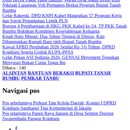
Nikmati Lapangan Voli Permanen Berkat Program Bupati Tanah
Bumbu
Gelar Rakerda, DPD KNPI Kalsel Matangkan 57 Program Kerja
dan Soroti Pemadaman Listrik PLN
Borong 4 Penghargaan di HKG PKK Kalsel ke-54, TP PKK Tanah
Bumbu Buktikan Komitmen Kesejahteraan Keluarga
Kisah Haru Misran: Dua Tahun Tinggal di Dinsos, Kini
Dibangunkan Rumah Baru oleh Bupati Tanah Bumbu
Kawal APBD Perubahan 2026 Senilai Rp 3,6 Triliun, DPRD
Kotabaru Segera Godok KUPA-PPAS
Gelar Pekan ASI Sedunia 2026, GENSAI Movement Tegaskan
Menyusui Bukan Cuma Tugas Ibu
Dibaca :
140
ALSINTAN
BANTUAN
BERAKSI
BUPATI TANAH
BUMBU
PEMKAB TANBU
Navigasi pos
Pos sebelumnya
Perkuat Tata Kelola Daerah, Komisi I DPRD
Kotabaru Sambangi Tiga Kementerian di Jakarta
Pos selanjutnya
Panen Raya Jagung di Desa Semisir Dorong
Swasembada Pangan Kotabaru