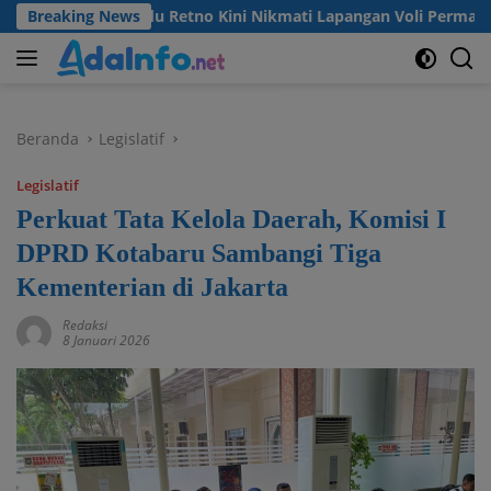
Langsung
Desa Madu Retno Kini Nikmati Lapangan Voli Permanen Berkat 
Breaking News
ke
konten
Beranda
Legislatif
Legislatif
Perkuat Tata Kelola Daerah, Komisi I
DPRD Kotabaru Sambangi Tiga
Kementerian di Jakarta
Redaksi
8 Januari 2026