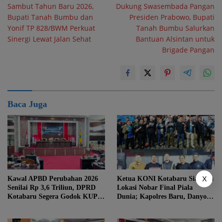
Sambut Tahun Baru 2026,
Dukung Swasembada Pangan
pos
Bupati Tanah Bumbu dan
Presiden Prabowo, Bupati
Yonif TP 828/BWM Perkuat
Tanah Bumbu Salurkan
Sinergi Lewat Jalan Sehat
Bantuan Alsintan untuk
Brigade Pangan
Baca Juga
X
Kawal APBD Perubahan 2026
Ketua KONI Kotabaru Siapkan
Senilai Rp 3,6 Triliun, DPRD
Lokasi Nobar Final Piala
Kotabaru Segera Godok KUPA-
Dunia; Kapolres Baru, Danyon
PPAS
hingga Danlanal Turun Tangan