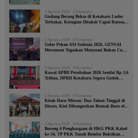
Tanah Bumbu
1 Agustus 2026
0 Komentar
Gudang Berang Bekas di Kotabaru Ludes
Terbakar, Kerugian Ditaksir Capai Ratusan
Juta
2 Agustus 2026
0 Komentar
Gelar Pekan ASI Sedunia 2026, GENSAI
Movement Tegaskan Menyusui Bukan Cuma
Tugas Ibu
3 Agustus 2026
0 Komentar
Kawal APBD Perubahan 2026 Senilai Rp 3,6
Triliun, DPRD Kotabaru Segera Godok
KUPA-PPAS
3 Agustus 2026
0 Komentar
Kisah Haru Misran: Dua Tahun Tinggal di
Dinsos, Kini Dibangunkan Rumah Baru oleh
Bupati Tanah Bumbu
3 Agustus 2026
0 Komentar
Borong 4 Penghargaan di HKG PKK Kalsel
ke-54, TP PKK Tanah Bumbu Buktikan