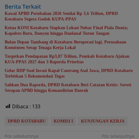
Berita Terkait
Kawal APBD Perubahan 2026 Senilai Rp 3,6 Triliun, DPRD
Kotabaru Segera Godok KUPA-PPAS
Ketua KONI Kotabaru Siapkan Lokasi Nobar Final Piala Dunia;
Kapolres Baru, Danyon hingga Danlanal Turun Tangan
Bulan Depan Tambang di Kotabaru Beroperasi lagi, Perusahaan
Komitmen Serap Tenaga Kerja Lokal
Targetkan Pendapatan Rp3,87 Triliun, Pemkab Kotabaru Ajukan
KUA-PPAS 2027 dan 3 Raperda Prioritas
Gelar RDP Soal Invasi Kapal Cantrang Asal Jawa, DPRD Kotabaru
Terbitkan 5 Rekomendasi Tegas
Sahkan Dua Raperda, DPRD Kotabaru Beri Catatan Kritis: Soroti
Serapan APBD hingga Kemandirian Daerah
Dibaca :
133
DPRD KOTABARU
KOMISI I
KUNJUNGAN KERJA
Navigasi
Pos sebelumnya
Pos selanjutnya