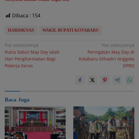
Dibaca :
154
HARDIKNAS
WAKIL BUPATI KOTABARU
Navigasi
Pos sebelumnya
Pos selanjutnya
Putra Sebut May Day Ialah
Peringatan May Day di
pos
Hari Penghormatan Bagi
Kotabaru Dihadiri Anggota
Pekerja Keras
DPRD
Baca Juga