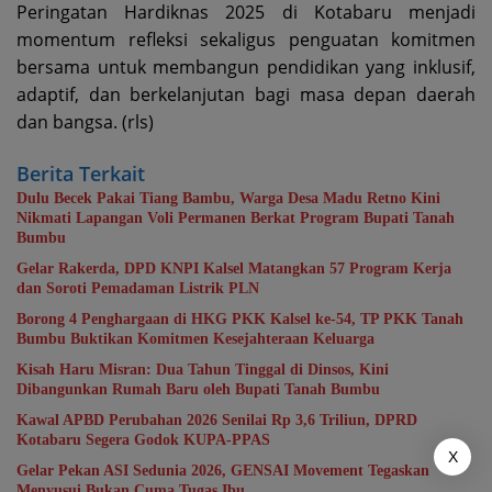
Peringatan Hardiknas 2025 di Kotabaru menjadi
momentum refleksi sekaligus penguatan komitmen
bersama untuk membangun pendidikan yang inklusif,
adaptif, dan berkelanjutan bagi masa depan daerah
dan bangsa. (rls)
Berita Terkait
Dulu Becek Pakai Tiang Bambu, Warga Desa Madu Retno Kini
Nikmati Lapangan Voli Permanen Berkat Program Bupati Tanah
Bumbu
Gelar Rakerda, DPD KNPI Kalsel Matangkan 57 Program Kerja
dan Soroti Pemadaman Listrik PLN
Borong 4 Penghargaan di HKG PKK Kalsel ke-54, TP PKK Tanah
Bumbu Buktikan Komitmen Kesejahteraan Keluarga
Kisah Haru Misran: Dua Tahun Tinggal di Dinsos, Kini
Dibangunkan Rumah Baru oleh Bupati Tanah Bumbu
Kawal APBD Perubahan 2026 Senilai Rp 3,6 Triliun, DPRD
Kotabaru Segera Godok KUPA-PPAS
X
Gelar Pekan ASI Sedunia 2026, GENSAI Movement Tegaskan
Menyusui Bukan Cuma Tugas Ibu