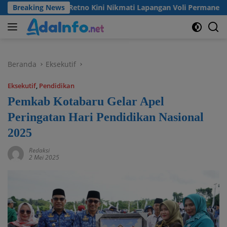
Langsung
a Madu Retno Kini Nikmati Lapangan Voli Permanen Berkat Pro
Breaking News
ke
konten
Beranda
Eksekutif
Eksekutif
,
Pendidikan
Pemkab Kotabaru Gelar Apel
Peringatan Hari Pendidikan Nasional
2025
Redaksi
2 Mei 2025