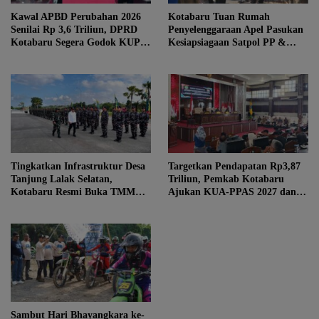
Kawal APBD Perubahan 2026
Kotabaru Tuan Rumah
Senilai Rp 3,6 Triliun, DPRD
Penyelenggaraan Apel Pasukan
Kotabaru Segera Godok KUPA-
Kesiapsiagaan Satpol PP &
PPAS
Damkar se-Kalsel
Tingkatkan Infrastruktur Desa
Targetkan Pendapatan Rp3,87
Tanjung Lalak Selatan,
Triliun, Pemkab Kotabaru
Kotabaru Resmi Buka TMMD
Ajukan KUA-PPAS 2027 dan 3
ke-129
Raperda Prioritas
Sambut Hari Bhayangkara ke-