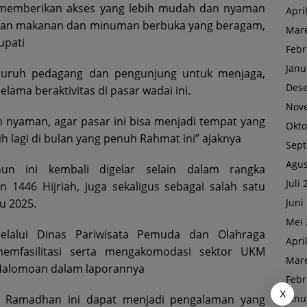
isa memberikan akses yang lebih mudah dan nyaman
Apri
kan makanan dan minuman berbuka yang beragam,
Mare
upati
Febr
Janu
eluruh pedagang dan pengunjung untuk menjaga,
Des
lama beraktivitas di pasar wadai ini.
Nov
 nyaman, agar pasar ini bisa menjadi tempat yang
Okto
h lagi di bulan yang penuh Rahmat ini” ajaknya
Sep
Agus
n ini kembali digelar selain dalam rangka
Juli
446 Hijriah, juga sekaligus sebagai salah satu
Juni
u 2025.
Mei 
lalui Dinas Pariwisata Pemuda dan Olahraga
Apri
memfasilitasi serta mengakomodasi sektor UKM
Mare
 Halomoan dalam laporannya
Febr
X
Janu
i Ramadhan ini dapat menjadi pengalaman yang