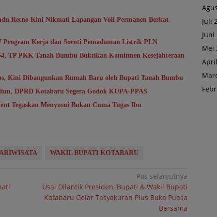
Agus
du Retno Kini Nikmati Lapangan Voli Permanen Berkat
Juli
Juni
7 Program Kerja dan Soroti Pemadaman Listrik PLN
Mei 
-54, TP PKK Tanah Bumbu Buktikan Komitmen Kesejahteraan
Apri
Mare
sos, Kini Dibangunkan Rumah Baru oleh Bupati Tanah Bumbu
Febr
riliun, DPRD Kotabaru Segera Godok KUPA-PPAS
ent Tegaskan Menyusui Bukan Cuma Tugas Ibu
ARIWISATA
WAKIL BUPATI KOTABARU
Pos selanjutnya
ati
Usai Dilantik Presiden, Bupati & Wakil Bupati
Kotabaru Gelar Tasyakuran Plus Buka Puasa
Bersama