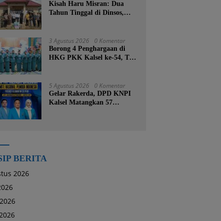
Kisah Haru Misran: Dua
Tahun Tinggal di Dinsos,
Kini Dibangunkan Rumah
Baru oleh Bupati Tanah
Bumbu
3 Agustus 2026
0 Komentar
Borong 4 Penghargaan di
HKG PKK Kalsel ke-54, TP
PKK Tanah Bumbu
Buktikan Komitmen
Kesejahteraan Keluarga
5 Agustus 2026
0 Komentar
Gelar Rakerda, DPD KNPI
Kalsel Matangkan 57
Program Kerja dan Soroti
Pemadaman Listrik PLN
SIP BERITA
tus 2026
 2026
 2026
2026