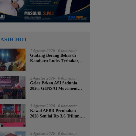
ASIH HOT
1 Agustus 2026
0 Komentar
Gudang Berang Bekas di
Kotabaru Ludes Terbakar,
Kerugian Ditaksir Capai
Ratusan Juta
2 Agustus 2026
0 Komentar
Gelar Pekan ASI Sedunia
2026, GENSAI Movement
Tegaskan Menyusui Bukan
Cuma Tugas Ibu
3 Agustus 2026
0 Komentar
Kawal APBD Perubahan
2026 Senilai Rp 3,6 Triliun,
DPRD Kotabaru Segera
Godok KUPA-PPAS
3 Agustus 2026
0 Komentar