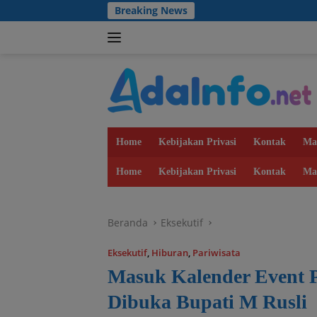
Langsung
Breaking News
Dulu B
ke
konten
Home
Kebijakan Privasi
Kontak
Ma
Home
Kebijakan Privasi
Kontak
Ma
Beranda
Eksekutif
Eksekutif
,
Hiburan
,
Pariwisata
Masuk Kalender Event P
Dibuka Bupati M Rusli