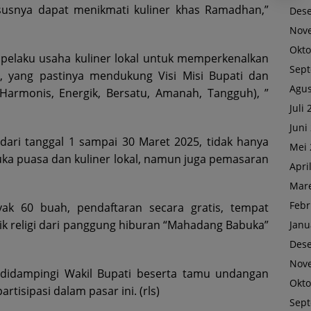
usnya dapat menikmati kuliner khas Ramadhan,”
Des
Nov
Okto
i pelaku usaha kuliner lokal untuk memperkenalkan
Sep
yang pastinya mendukung Visi Misi Bupati dan
Agus
(Harmonis, Energik, Bersatu, Amanah, Tangguh), ”
Juli
Juni
dari tanggal 1 sampai 30 Maret 2025, tidak hanya
Mei 
ka puasa dan kuliner lokal, namun juga pemasaran
Apri
Mare
Febr
ak 60 buah, pendaftaran secara gratis, tempat
k religi dari panggung hiburan “Mahadang Babuka”
Janu
Des
Nov
 didampingi Wakil Bupati beserta tamu undangan
Okto
isipasi dalam pasar ini. (rls)
Sep