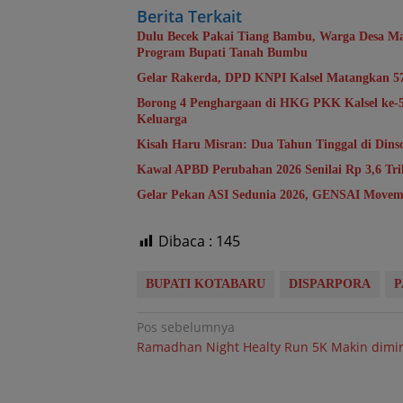
Berita Terkait
Dulu Becek Pakai Tiang Bambu, Warga Desa Ma
Program Bupati Tanah Bumbu
Gelar Rakerda, DPD KNPI Kalsel Matangkan 5
Borong 4 Penghargaan di HKG PKK Kalsel ke
Keluarga
Kisah Haru Misran: Dua Tahun Tinggal di Din
Kawal APBD Perubahan 2026 Senilai Rp 3,6 T
Gelar Pekan ASI Sedunia 2026, GENSAI Movem
Dibaca :
145
BUPATI KOTABARU
DISPARPORA
P
Navigasi
Pos sebelumnya
Ramadhan Night Healty Run 5K Makin dimin
pos