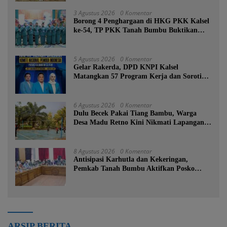
3 Agustus 2026
0 Komentar
Borong 4 Penghargaan di HKG PKK Kalsel
ke-54, TP PKK Tanah Bumbu Buktikan
Komitmen Kesejahteraan Keluarga
5 Agustus 2026
0 Komentar
Gelar Rakerda, DPD KNPI Kalsel
Matangkan 57 Program Kerja dan Soroti
Pemadaman Listrik PLN
6 Agustus 2026
0 Komentar
Dulu Becek Pakai Tiang Bambu, Warga
Desa Madu Retno Kini Nikmati Lapangan
Voli Permanen Berkat Program Bupati
Tanah Bumbu
8 Agustus 2026
0 Komentar
Antisipasi Karhutla dan Kekeringan,
Pemkab Tanah Bumbu Aktifkan Posko
Siaga Bencana Lintas Sektor
ARSIP BERITA