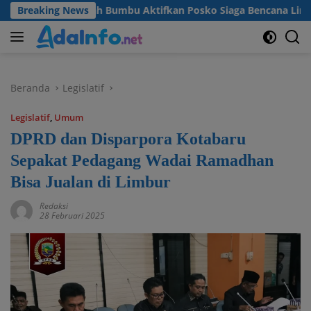
Langsung
kab Tanah Bumbu Aktifkan Posko Siaga Bencana Lintas Sektor
Breaking News
ke
konten
Beranda
Legislatif
Legislatif
,
Umum
DPRD dan Disparpora Kotabaru
Sepakat Pedagang Wadai Ramadhan
Bisa Jualan di Limbur
Redaksi
28 Februari 2025