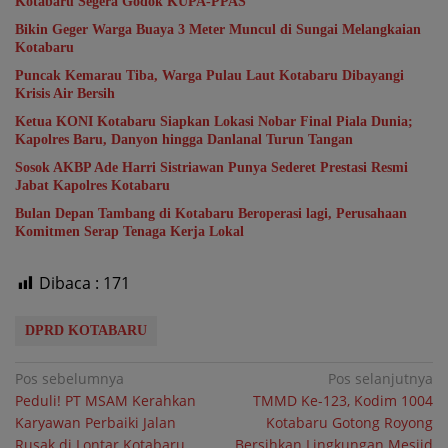
Kotabaru Segera Godok KUPA-PPAS
Bikin Geger Warga Buaya 3 Meter Muncul di Sungai Melangkaian
Kotabaru
Puncak Kemarau Tiba, Warga Pulau Laut Kotabaru Dibayangi
Krisis Air Bersih
Ketua KONI Kotabaru Siapkan Lokasi Nobar Final Piala Dunia;
Kapolres Baru, Danyon hingga Danlanal Turun Tangan
Sosok AKBP Ade Harri Sistriawan Punya Sederet Prestasi Resmi
Jabat Kapolres Kotabaru
Bulan Depan Tambang di Kotabaru Beroperasi lagi, Perusahaan
Komitmen Serap Tenaga Kerja Lokal
Dibaca :
171
DPRD KOTABARU
Navigasi
Pos sebelumnya
Pos selanjutnya
Peduli! PT MSAM Kerahkan
TMMD Ke-123, Kodim 1004
pos
Karyawan Perbaiki Jalan
Kotabaru Gotong Royong
Rusak di Lontar Kotabaru
Bersihkan Lingkungan Mesjid