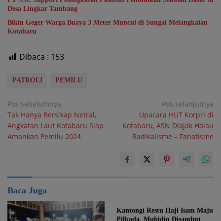
Desa Lingkar Tambang
Bikin Geger Warga Buaya 3 Meter Muncul di Sungai Melangkaian
Kotabaru
Dibaca :
153
PATROLI
PEMILU
Navigasi
Pos sebelumnya
Pos selanjutnya
Tak Hanya Bersikap Netral,
Upacara HUT Korpri di
pos
Angkatan Laut Kotabaru Siap
Kotabaru, ASN Diajak Halau
Amankan Pemilu 2024
Radikalisme – Fanatisme
Baca Juga
Kantongi Restu Haji Isam Maju
Pilkada, Muhidin Disambut