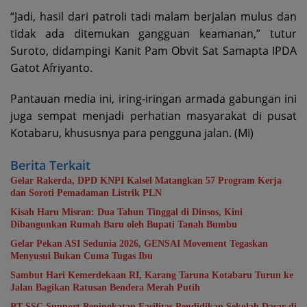
“Jadi, hasil dari patroli tadi malam berjalan mulus dan
tidak ada ditemukan gangguan keamanan,” tutur
Suroto, didampingi Kanit Pam Obvit Sat Samapta IPDA
Gatot Afriyanto.
Pantauan media ini, iring-iringan armada gabungan ini
juga sempat menjadi perhatian masyarakat di pusat
Kotabaru, khususnya para pengguna jalan. (MI)
Berita Terkait
Gelar Rakerda, DPD KNPI Kalsel Matangkan 57 Program Kerja
dan Soroti Pemadaman Listrik PLN
Kisah Haru Misran: Dua Tahun Tinggal di Dinsos, Kini
Dibangunkan Rumah Baru oleh Bupati Tanah Bumbu
Gelar Pekan ASI Sedunia 2026, GENSAI Movement Tegaskan
Menyusui Bukan Cuma Tugas Ibu
Sambut Hari Kemerdekaan RI, Karang Taruna Kotabaru Turun ke
Jalan Bagikan Ratusan Bendera Merah Putih
PT SSC Support Peningkatan Fasilitas Pendidikan Sekolah Dasar di