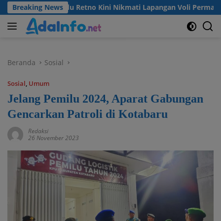
Langsung
ga Desa Madu Retno Kini Nikmati Lapangan Voli Permanen Berk
Breaking News
ke
konten
Beranda
Sosial
Sosial
,
Umum
Jelang Pemilu 2024, Aparat Gabungan
Gencarkan Patroli di Kotabaru
Redaksi
26 November 2023