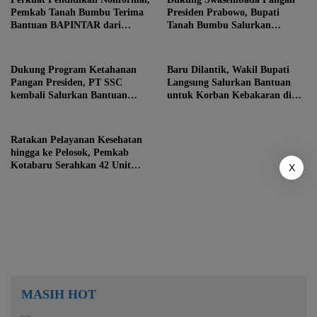
Pemkab Tanah Bumbu Terima
Presiden Prabowo, Bupati
Bantuan BAPINTAR dari
Tanah Bumbu Salurkan
Pemprov Kalsel
Bantuan Alsintan untuk
Brigade Pangan
Dukung Program Ketahanan
Baru Dilantik, Wakil Bupati
Pangan Presiden, PT SSC
Langsung Salurkan Bantuan
kembali Salurkan Bantuan
untuk Korban Kebakaran di
Bibit Ikan ‘Haruan’ di Desa
Kotabaru
Binaan
Ratakan Pelayanan Kesehatan
hingga ke Pelosok, Pemkab
Kotabaru Serahkan 42 Unit
X
Mobil Ambulance
MASIH HOT