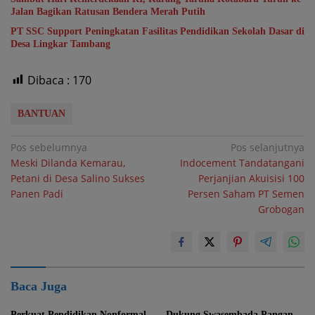
Jalan Bagikan Ratusan Bendera Merah Putih
PT SSC Support Peningkatan Fasilitas Pendidikan Sekolah Dasar di
Desa Lingkar Tambang
Dibaca :
170
BANTUAN
Navigasi
Pos sebelumnya
Pos selanjutnya
Meski Dilanda Kemarau,
Indocement Tandatangani
pos
Petani di Desa Salino Sukses
Perjanjian Akuisisi 100
Panen Padi
Persen Saham PT Semen
Grobogan
Baca Juga
Perkuat Pendidikan Nonformal,
Dukung Swasembada Pangan