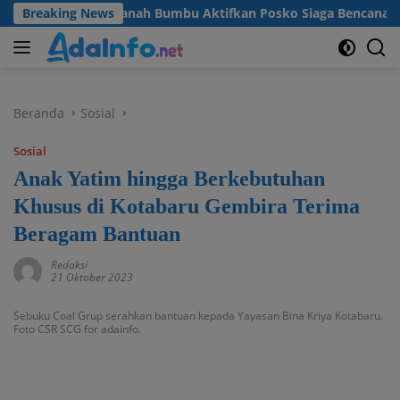
Langsung
gan, Pemkab Tanah Bumbu Aktifkan Posko Siaga Bencana Lintas 
Breaking News
ke
konten
Beranda
Sosial
Sosial
Anak Yatim hingga Berkebutuhan
Khusus di Kotabaru Gembira Terima
Beragam Bantuan
Redaksi
21 Oktober 2023
Sebuku Coal Grup serahkan bantuan kepada Yayasan Bina Kriya Kotabaru.
Foto CSR SCG for adainfo.