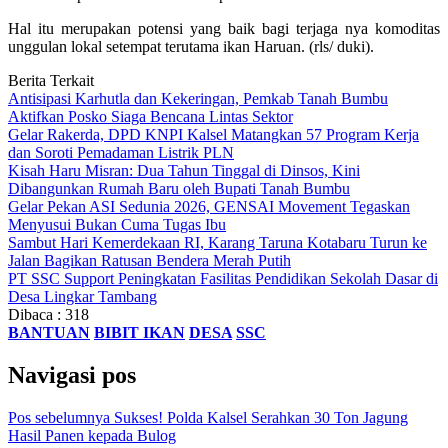
Hal itu merupakan potensi yang baik bagi terjaga nya komoditas
unggulan lokal setempat terutama ikan Haruan. (rls/ duki).
Berita Terkait
Antisipasi Karhutla dan Kekeringan, Pemkab Tanah Bumbu
Aktifkan Posko Siaga Bencana Lintas Sektor
Gelar Rakerda, DPD KNPI Kalsel Matangkan 57 Program Kerja
dan Soroti Pemadaman Listrik PLN
Kisah Haru Misran: Dua Tahun Tinggal di Dinsos, Kini
Dibangunkan Rumah Baru oleh Bupati Tanah Bumbu
Gelar Pekan ASI Sedunia 2026, GENSAI Movement Tegaskan
Menyusui Bukan Cuma Tugas Ibu
Sambut Hari Kemerdekaan RI, Karang Taruna Kotabaru Turun ke
Jalan Bagikan Ratusan Bendera Merah Putih
PT SSC Support Peningkatan Fasilitas Pendidikan Sekolah Dasar di
Desa Lingkar Tambang
Dibaca :
318
BANTUAN
BIBIT IKAN
DESA
SSC
Navigasi pos
Pos sebelumnya
Sukses! Polda Kalsel Serahkan 30 Ton Jagung
Hasil Panen kepada Bulog