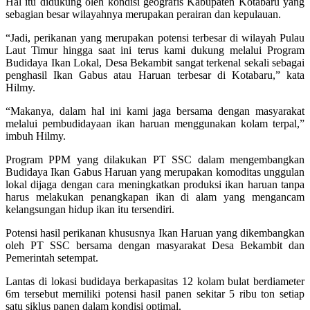
Hal itu didukung oleh kondisi geografis Kabupaten Kotabaru yang
sebagian besar wilayahnya merupakan perairan dan kepulauan.
“Jadi, perikanan yang merupakan potensi terbesar di wilayah Pulau
Laut Timur hingga saat ini terus kami dukung melalui Program
Budidaya Ikan Lokal, Desa Bekambit sangat terkenal sekali sebagai
penghasil Ikan Gabus atau Haruan terbesar di Kotabaru,” kata
Hilmy.
“Makanya, dalam hal ini kami jaga bersama dengan masyarakat
melalui pembudidayaan ikan haruan menggunakan kolam terpal,”
imbuh Hilmy.
Program PPM yang dilakukan PT SSC dalam mengembangkan
Budidaya Ikan Gabus Haruan yang merupakan komoditas unggulan
lokal dijaga dengan cara meningkatkan produksi ikan haruan tanpa
harus melakukan penangkapan ikan di alam yang mengancam
kelangsungan hidup ikan itu tersendiri.
Potensi hasil perikanan khususnya Ikan Haruan yang dikembangkan
oleh PT SSC bersama dengan masyarakat Desa Bekambit dan
Pemerintah setempat.
Lantas di lokasi budidaya berkapasitas 12 kolam bulat berdiameter
6m tersebut memiliki potensi hasil panen sekitar 5 ribu ton setiap
satu siklus panen dalam kondisi optimal.