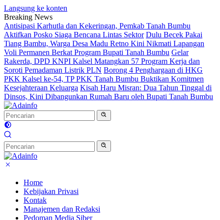
Langsung ke konten
Breaking News
Antisipasi Karhutla dan Kekeringan, Pemkab Tanah Bumbu
Aktifkan Posko Siaga Bencana Lintas Sektor
Dulu Becek Pakai
Tiang Bambu, Warga Desa Madu Retno Kini Nikmati Lapangan
Voli Permanen Berkat Program Bupati Tanah Bumbu
Gelar
Rakerda, DPD KNPI Kalsel Matangkan 57 Program Kerja dan
Soroti Pemadaman Listrik PLN
Borong 4 Penghargaan di HKG
PKK Kalsel ke-54, TP PKK Tanah Bumbu Buktikan Komitmen
Kesejahteraan Keluarga
Kisah Haru Misran: Dua Tahun Tinggal di
Dinsos, Kini Dibangunkan Rumah Baru oleh Bupati Tanah Bumbu
Home
Kebijakan Privasi
Kontak
Manajemen dan Redaksi
Pedoman Media Siber