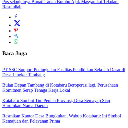
Pos selanjutnya
Bupati Tanah Bumbu Ajak Masyarakat Teladani
Rasulullah
Baca Juga
PT SSC Support Peningkatan Fasilitas Pendidikan Sekolah Dasar di
Desa Lingkar Tambang
Bulan Depan Tambang di Kotabaru Beroperasi lagi, Perusahaan
Komitmen Serap Tenaga Kerja Lokal
Kotabaru Sambut Tim Penilai Provinsi, Desa Semayap Siap
Harumkan Nama Daerah
Resmikan Kantor Desa Bungkukan, Wabup Kotabaru: Ini Simbol
Kemajuan dan Pelayanan Prima