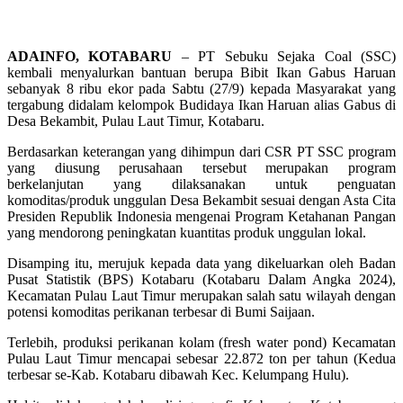
ADAINFO, KOTABARU
– PT Sebuku Sejaka Coal (SSC)
kembali menyalurkan bantuan berupa Bibit Ikan Gabus Haruan
sebanyak 8 ribu ekor pada Sabtu (27/9) kepada Masyarakat yang
tergabung didalam kelompok Budidaya Ikan Haruan alias Gabus di
Desa Bekambit, Pulau Laut Timur, Kotabaru.
Berdasarkan keterangan yang dihimpun dari CSR PT SSC program
yang diusung perusahaan tersebut merupakan program
berkelanjutan yang dilaksanakan untuk penguatan
komoditas/produk unggulan Desa Bekambit sesuai dengan Asta Cita
Presiden Republik Indonesia mengenai Program Ketahanan Pangan
yang mendorong peningkatan kuantitas produk unggulan lokal.
Disamping itu, merujuk kepada data yang dikeluarkan oleh Badan
Pusat Statistik (BPS) Kotabaru (Kotabaru Dalam Angka 2024),
Kecamatan Pulau Laut Timur merupakan salah satu wilayah dengan
potensi komoditas perikanan terbesar di Bumi Saijaan.
Terlebih, produksi perikanan kolam (fresh water pond) Kecamatan
Pulau Laut Timur mencapai sebesar 22.872 ton per tahun (Kedua
terbesar se-Kab. Kotabaru dibawah Kec. Kelumpang Hulu).