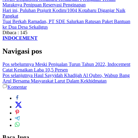
Maraknya Penipuan Reservasi Penginapan
Hari ini, Puluhan Prajurit Kodim/1004 Kotabaru Diganjar Naik
Pangkat
Tuai Berkah Ramadan, PT SDE Salurkan Ratusan Paket Bantuan
ke Dua Desa Sekaligus
Dibaca :
145
INDOCEMENT
Navigasi pos
Pos sebelumnya
Meski Penjualan Turun Tahun 2022, Indocement
Catat Kenaikan Laba 10,5 Persen
Pos selanjutnya
Haul Sayyidah Khadijah Al Qubro, Wabup Bang
Arul Bersama Masyarakat Larut Dalam Kekhidmatan
Komentar
Baca Juga