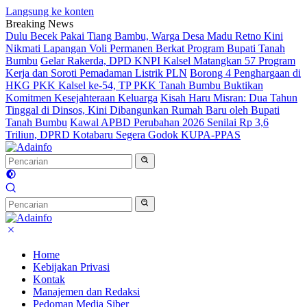
Langsung ke konten
Breaking News
Dulu Becek Pakai Tiang Bambu, Warga Desa Madu Retno Kini
Nikmati Lapangan Voli Permanen Berkat Program Bupati Tanah
Bumbu
Gelar Rakerda, DPD KNPI Kalsel Matangkan 57 Program
Kerja dan Soroti Pemadaman Listrik PLN
Borong 4 Penghargaan di
HKG PKK Kalsel ke-54, TP PKK Tanah Bumbu Buktikan
Komitmen Kesejahteraan Keluarga
Kisah Haru Misran: Dua Tahun
Tinggal di Dinsos, Kini Dibangunkan Rumah Baru oleh Bupati
Tanah Bumbu
Kawal APBD Perubahan 2026 Senilai Rp 3,6
Triliun, DPRD Kotabaru Segera Godok KUPA-PPAS
Home
Kebijakan Privasi
Kontak
Manajemen dan Redaksi
Pedoman Media Siber