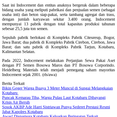
Saat ini Indocement dan entitas anaknya bergerak dalam beberapa
bidang usaha yang meliputi pabrikasi dan penjualan semen (sebagai
usaha inti) dan beton siap-pakai, serta tambang agregat dan trass,
dengan jumlah karyawan sekitar 3.400 orang. Indocement
mempunyai 13 pabrik dengan total kapasitas produksi tahunan
sebesar 25,5 juta ton semen.
Sepuluh pabrik berlokasi di Kompleks Pabrik Citeureup, Bogor,
Jawa Barat; dua pabrik di Kompleks Pabrik Cirebon, Cirebon, Jawa
Barat; dan satu pabrik di Kompleks Pabrik Tarjun, Kotabaru,
Kalimantan Selatan.
Pada 2022, Indocement melakukan Perjanjian Sewa Pakai Aset
dengan PT Semen Bosowa Maros dan PT Bosowa Corporindo.
Heidelberg Materials telah menjadi pemegang saham mayoritas
Indocement sejak 2001. (rls/awa)
Berita Terkait
Bikin Geger Warga Buaya 3 Meter Muncul di Sungai Melangkaian
Kotabaru
Puncak Kemarau Tiba, Warga Pulau Laut Kotabaru Dibayangi
Krisis Air Bersih
Sosok AKBP Ade Harri Sistriawan Punya Sederet Prestasi Resmi
Jabat Kapolres Kotabaru
Awas! Disparpora Kotabaru Keluarkan Peringatan Terkait