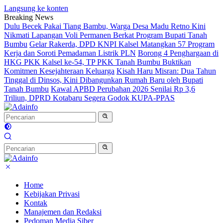
Langsung ke konten
Breaking News
Dulu Becek Pakai Tiang Bambu, Warga Desa Madu Retno Kini
Nikmati Lapangan Voli Permanen Berkat Program Bupati Tanah
Bumbu
Gelar Rakerda, DPD KNPI Kalsel Matangkan 57 Program
Kerja dan Soroti Pemadaman Listrik PLN
Borong 4 Penghargaan di
HKG PKK Kalsel ke-54, TP PKK Tanah Bumbu Buktikan
Komitmen Kesejahteraan Keluarga
Kisah Haru Misran: Dua Tahun
Tinggal di Dinsos, Kini Dibangunkan Rumah Baru oleh Bupati
Tanah Bumbu
Kawal APBD Perubahan 2026 Senilai Rp 3,6
Triliun, DPRD Kotabaru Segera Godok KUPA-PPAS
Home
Kebijakan Privasi
Kontak
Manajemen dan Redaksi
Pedoman Media Siber