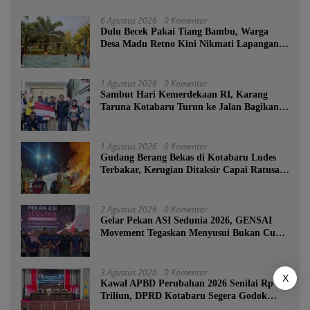
6 Agustus 2026
0 Komentar
Dulu Becek Pakai Tiang Bambu, Warga
Desa Madu Retno Kini Nikmati Lapangan
Voli Permanen Berkat Program Bupati
Tanah Bumbu
1 Agustus 2026
0 Komentar
Sambut Hari Kemerdekaan RI, Karang
Taruna Kotabaru Turun ke Jalan Bagikan
Ratusan Bendera Merah Putih
1 Agustus 2026
0 Komentar
Gudang Berang Bekas di Kotabaru Ludes
Terbakar, Kerugian Ditaksir Capai Ratusan
Juta
2 Agustus 2026
0 Komentar
Gelar Pekan ASI Sedunia 2026, GENSAI
Movement Tegaskan Menyusui Bukan Cuma
Tugas Ibu
3 Agustus 2026
0 Komentar
X
Kawal APBD Perubahan 2026 Senilai Rp 3,6
Triliun, DPRD Kotabaru Segera Godok
KUPA-PPAS