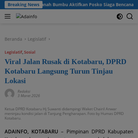
Langsung
gan, Pemkab Tanah Bumbu Aktifkan Posko Siaga Bencana Lintas S
Breaking News
ke
konten
Beranda
Legislatif
Legislatif
,
Sosial
Viral Jalan Rusak di Kotabaru, DPRD
Kotabaru Langsung Turun Tinjau
Lokasi
Redaksi
3 Maret 2026
Ketua DPRD Kotabaru Hj Suwanti didampingi Waket Chairil Anwar
meninjau kondisi jalan di Tanjung Pengharapan. Foto by Humas DPRD
Kotabaru.
ADAINFO, KOTABARU
– Pimpinan DPRD Kabupaten