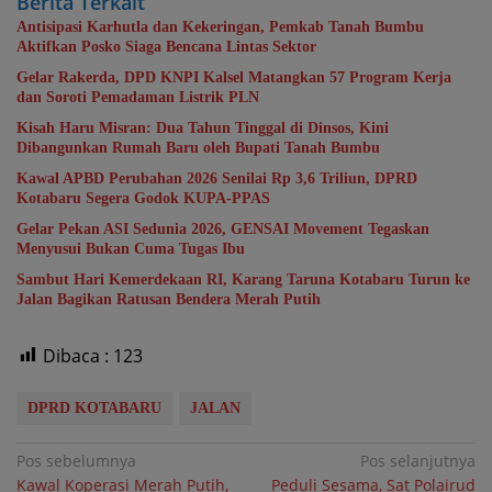
Berita Terkait
Antisipasi Karhutla dan Kekeringan, Pemkab Tanah Bumbu
Aktifkan Posko Siaga Bencana Lintas Sektor
Gelar Rakerda, DPD KNPI Kalsel Matangkan 57 Program Kerja
dan Soroti Pemadaman Listrik PLN
Kisah Haru Misran: Dua Tahun Tinggal di Dinsos, Kini
Dibangunkan Rumah Baru oleh Bupati Tanah Bumbu
Kawal APBD Perubahan 2026 Senilai Rp 3,6 Triliun, DPRD
Kotabaru Segera Godok KUPA-PPAS
Gelar Pekan ASI Sedunia 2026, GENSAI Movement Tegaskan
Menyusui Bukan Cuma Tugas Ibu
Sambut Hari Kemerdekaan RI, Karang Taruna Kotabaru Turun ke
Jalan Bagikan Ratusan Bendera Merah Putih
Dibaca :
123
DPRD KOTABARU
JALAN
Navigasi
Pos sebelumnya
Pos selanjutnya
Kawal Koperasi Merah Putih,
Peduli Sesama, Sat Polairud