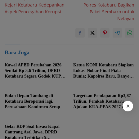
pos
Kejari Kotabaru Kedepankan
Polres Kotabaru Bagikan
Aspek Pencegahan Korupsi
Paket Sembako untuk
Nelayan
Baca Juga
Kawal APBD Perubahan 2026
Ketua KONI Kotabaru Siapkan
Senilai Rp 3,6 Triliun, DPRD
Lokasi Nobar Final Piala
Kotabaru Segera Godok KUPA-
Dunia; Kapolres Baru, Danyon
PPAS
hingga Danlanal Turun Tangan
Bulan Depan Tambang di
Targetkan Pendapatan Rp3,87
Kotabaru Beroperasi lagi,
Triliun, Pemkab Kotabaru
X
Perusahaan Komitmen Serap
Ajukan KUA-PPAS 2027 dan 3
Tenaga Kerja Lokal
Raperda Prioritas
Gelar RDP Soal Invasi Kapal
Cantrang Asal Jawa, DPRD
Kotabaru Terbitkan 5