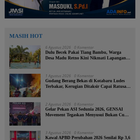
MASIH HOT
6 Agustus 2026
0 Komentar
Dulu Becek Pakai Tiang Bambu, Warga
Desa Madu Retno Kini Nikmati Lapangan
Voli Permanen Berkat Program Bupati
Tanah Bumbu
1 Agustus 2026
0 Komentar
Gudang Berang Bekas di Kotabaru Ludes
Terbakar, Kerugian Ditaksir Capai Ratusan
Juta
2 Agustus 2026
0 Komentar
Gelar Pekan ASI Sedunia 2026, GENSAI
Movement Tegaskan Menyusui Bukan Cuma
Tugas Ibu
3 Agustus 2026
0 Komentar
Kawal APBD Perubahan 2026 Senilai Rp 3,6