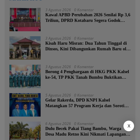
3 Agustus 2026
0 Komentar
Kawal APBD Perubahan 2026 Senilai Rp 3,6
Triliun, DPRD Kotabaru Segera Godok
KUPA-PPAS
3 Agustus 2026
0 Komentar
Kisah Haru Misran: Dua Tahun Tinggal di
Dinsos, Kini Dibangunkan Rumah Baru oleh
Bupati Tanah Bumbu
3 Agustus 2026
0 Komentar
Borong 4 Penghargaan di HKG PKK Kalsel
ke-54, TP PKK Tanah Bumbu Buktikan
Komitmen Kesejahteraan Keluarga
5 Agustus 2026
0 Komentar
Gelar Rakerda, DPD KNPI Kalsel
Matangkan 57 Program Kerja dan Soroti
Pemadaman Listrik PLN
6 Agustus 2026
0 Komentar
X
Dulu Becek Pakai Tiang Bambu, Warga
Desa Madu Retno Kini Nikmati Lapangan
Voli Permanen Berkat Program Bupati