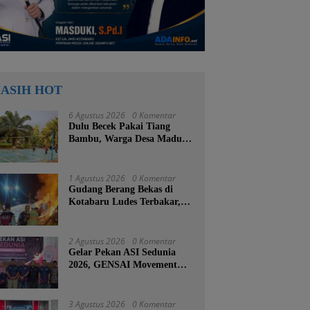
ASIH HOT
6 Agustus 2026
0 Komentar
Dulu Becek Pakai Tiang
Bambu, Warga Desa Madu
Retno Kini Nikmati
Lapangan Voli Permanen
Berkat Program Bupati
1 Agustus 2026
0 Komentar
Tanah Bumbu
Gudang Berang Bekas di
Kotabaru Ludes Terbakar,
Kerugian Ditaksir Capai
Ratusan Juta
2 Agustus 2026
0 Komentar
Gelar Pekan ASI Sedunia
2026, GENSAI Movement
Tegaskan Menyusui Bukan
Cuma Tugas Ibu
3 Agustus 2026
0 Komentar