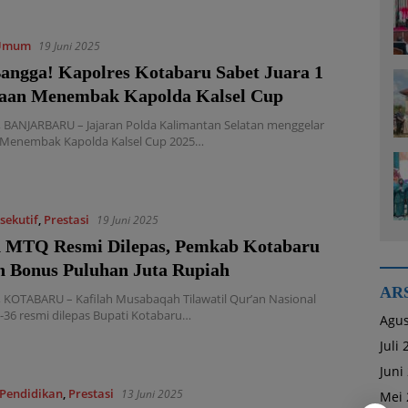
Umum
19 Juni 2025
Bangga! Kapolres Kotabaru Sabet Juara 1
aan Menembak Kapolda Kalsel Cup
BANJARBARU – Jajaran Polda Kalimantan Selatan menggelar
 Menembak Kapolda Kalsel Cup 2025…
sekutif
,
Prestasi
19 Juni 2025
h MTQ Resmi Dilepas, Pemkab Kotabaru
n Bonus Puluhan Juta Rupiah
AR
KOTABARU – Kafilah Musabaqah Tilawatil Qur’an Nasional
36 resmi dilepas Bupati Kotabaru…
Agus
Juli
Juni
Pendidikan
,
Prestasi
13 Juni 2025
Mei 