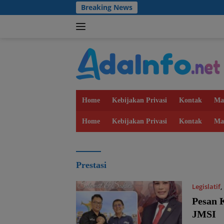
Langsung
Breaking News
ke
konten
Home
Kebijakan Privasi
Kontak
Ma
Home
Kebijakan Privasi
Kontak
Ma
Prestasi
Legislatif
,
Pesan 
JMSI