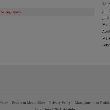
Agus
Juli
Selengkapnya
Juni
Mei 
Apri
Mare
Febr
Home
Pedoman Media Siber
Privacy Policy
Manajemen dan Redak
Hak Cipta ©2024. Adainfo