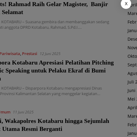
ts! Rahmad Raih Gelar Magister, Banjir
X
Apri
 Selamat
Mare
Febr
 KOTABARU – Suasana gembira dan membanggakan sedang
ti anggota DPRD Kotabaru, Rahmad, S.Pd.I….
Janu
Des
Nov
Pariwisata
,
Prestasi
12 Juni 2025
Okto
ora Kotabaru Apresiasi Pelatihan Pitching
Sep
ic Speaking untuk Pelaku Ekraf di Bumi
Agus
n
Juli
KOTABARU – Disparpora Kotabaru mengapresiasi Dinas
Juni
 Provinsi Kalimantan Selatan yang menggelar kegiatan…
Mei 
Apri
Umum
11 Juni 2025
Mare
ni, Wakapolres Kotabaru hingga Sejumlah
Febr
t Utama Resmi Berganti
Janu