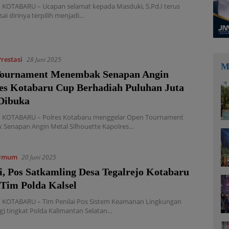
KOTABARU – Ucapan selamat kepada Masduki, S.Pd.I terus
sai dirinya terpilih menjadi…
Prestasi
28 Juni 2025
M
Tournament Menembak Senapan Angin
es Kotabaru Cup Berhadiah Puluhan Juta
Dibuka
KOTABARU – Polres Kotabaru menggelar Open Tournament
Senapan Angin Metal Silhouette Kapolres…
Umum
20 Juni 2025
i, Pos Satkamling Desa Tegalrejo Kotabaru
 Tim Polda Kalsel
KOTABARU – Tim Penilai Pos Sistem Keamanan Lingkungan
g) tingkat Polda Kalimantan Selatan…