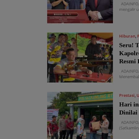
ADAINFO, 
mengalir u
Hiburan
,
Seru! 
Kapolr
Resmi 
ADAINFO, 
Menembak 
Prestasi
,
Hari in
Dinilai
ADAINFO, 
(Satkamlin