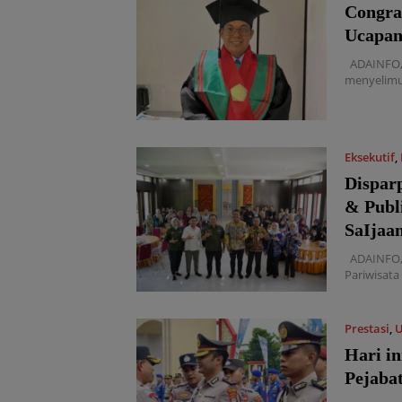
Congra
Ucapan
ADAINFO,
menyelimu
Eksekutif
,
Disparp
& Publ
SaIjaa
ADAINFO, 
Pariwisata
Prestasi
,
Hari i
Pejaba