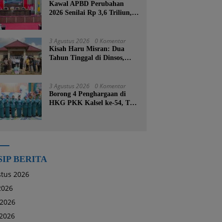
Kawal APBD Perubahan
2026 Senilai Rp 3,6 Triliun,
DPRD Kotabaru Segera
Godok KUPA-PPAS
3 Agustus 2026
0 Komentar
Kisah Haru Misran: Dua
Tahun Tinggal di Dinsos,
Kini Dibangunkan Rumah
Baru oleh Bupati Tanah
Bumbu
3 Agustus 2026
0 Komentar
Borong 4 Penghargaan di
HKG PKK Kalsel ke-54, TP
PKK Tanah Bumbu
Buktikan Komitmen
Kesejahteraan Keluarga
SIP BERITA
tus 2026
 2026
 2026
2026