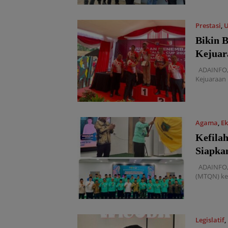
Prestasi
,
Bikin 
Kejuar
ADAINFO, 
Kejuaraan
Agama
,
Ek
Kefila
Siapka
ADAINFO, 
(MTQN) ke-
Legislatif
,