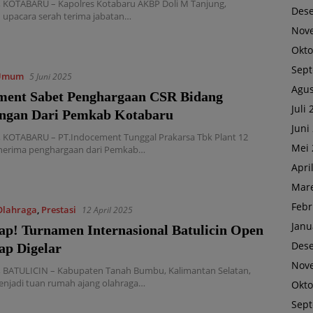
KOTABARU – Kapolres Kotabaru AKBP Doli M Tanjung,
Des
upacara serah terima jabatan…
Nov
Okto
Sep
Umum
5 Juni 2025
Agus
ment Sabet Penghargaan CSR Bidang
Juli
ngan Dari Pemkab Kotabaru
Juni
KOTABARU – PT.Indocement Tunggal Prakarsa Tbk Plant 12
Mei 
nerima penghargaan dari Pemkab…
Apri
Mare
Febr
Olahraga
,
Prestasi
12 April 2025
Janu
iap! Turnamen Internasional Batulicin Open
Des
ap Digelar
Nov
BATULICIN – Kabupaten Tanah Bumbu, Kalimantan Selatan,
enjadi tuan rumah ajang olahraga…
Okto
Sep