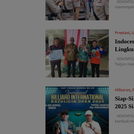
ADAINFO, 
memimpin 
Prestasi
,
Indoce
Lingku
ADAINFO, 
Tarjun me
Hiburan
,
Siap-S
2025 Si
ADAINFO, 
kembali m