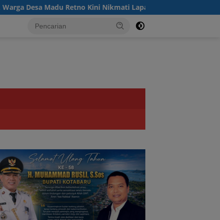
a Madu Retno Kini Nikmati Lapangan Voli Permanen Berkat Pro