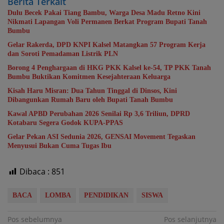
Berita Terkait
Dulu Becek Pakai Tiang Bambu, Warga Desa Madu Retno Kini
Nikmati Lapangan Voli Permanen Berkat Program Bupati Tanah
Bumbu
Gelar Rakerda, DPD KNPI Kalsel Matangkan 57 Program Kerja
dan Soroti Pemadaman Listrik PLN
Borong 4 Penghargaan di HKG PKK Kalsel ke-54, TP PKK Tanah
Bumbu Buktikan Komitmen Kesejahteraan Keluarga
Kisah Haru Misran: Dua Tahun Tinggal di Dinsos, Kini
Dibangunkan Rumah Baru oleh Bupati Tanah Bumbu
Kawal APBD Perubahan 2026 Senilai Rp 3,6 Triliun, DPRD
Kotabaru Segera Godok KUPA-PPAS
Gelar Pekan ASI Sedunia 2026, GENSAI Movement Tegaskan
Menyusui Bukan Cuma Tugas Ibu
Dibaca :
851
BACA
LOMBA
PENDIDIKAN
SISWA
Navigasi
Pos sebelumnya
Pos selanjutnya