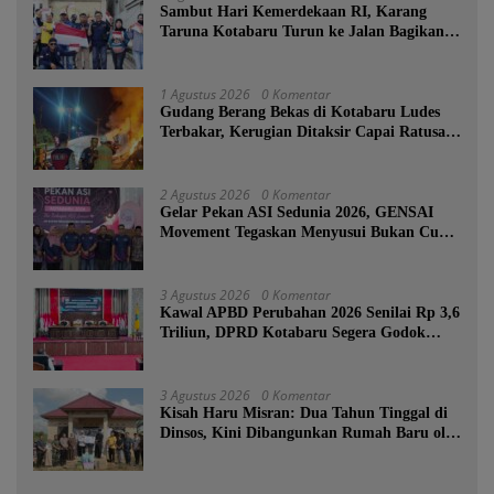
Sambut Hari Kemerdekaan RI, Karang
Taruna Kotabaru Turun ke Jalan Bagikan
Ratusan Bendera Merah Putih
1 Agustus 2026
0 Komentar
Gudang Berang Bekas di Kotabaru Ludes
Terbakar, Kerugian Ditaksir Capai Ratusan
Juta
2 Agustus 2026
0 Komentar
Gelar Pekan ASI Sedunia 2026, GENSAI
Movement Tegaskan Menyusui Bukan Cuma
Tugas Ibu
3 Agustus 2026
0 Komentar
Kawal APBD Perubahan 2026 Senilai Rp 3,6
Triliun, DPRD Kotabaru Segera Godok
KUPA-PPAS
3 Agustus 2026
0 Komentar
Kisah Haru Misran: Dua Tahun Tinggal di
Dinsos, Kini Dibangunkan Rumah Baru oleh
Bupati Tanah Bumbu