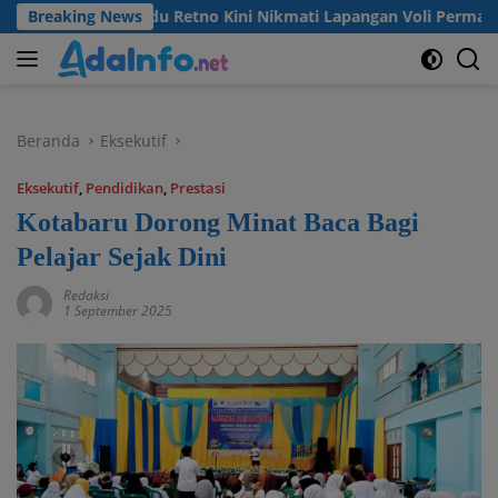
Langsung
Desa Madu Retno Kini Nikmati Lapangan Voli Permanen Berkat 
Breaking News
ke
konten
Beranda
Eksekutif
Eksekutif
,
Pendidikan
,
Prestasi
Kotabaru Dorong Minat Baca Bagi
Pelajar Sejak Dini
Redaksi
1 September 2025