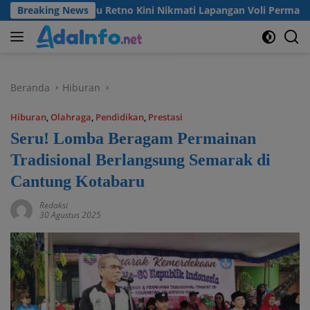
Langsung
Desa Madu Retno Kini Nikmati Lapangan Voli Permanen Berkat 
Breaking News
ke
konten
Beranda
Hiburan
Hiburan
,
Olahraga
,
Pendidikan
,
Prestasi
Seru! Lomba Beragam Permainan
Tradisional Berlangsung Semarak di
Cantung Kotabaru
Redaksi
30 Agustus 2025