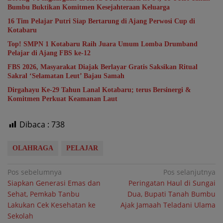
Bumbu Buktikan Komitmen Kesejahteraan Keluarga
16 Tim Pelajar Putri Siap Bertarung di Ajang Perwosi Cup di
Kotabaru
Top! SMPN 1 Kotabaru Raih Juara Umum Lomba Drumband
Pelajar di Ajang FBS ke-12
FBS 2026, Masyarakat Diajak Berlayar Gratis Saksikan Ritual
Sakral ‘Selamatan Leut’ Bajau Samah
Dirgahayu Ke-29 Tahun Lanal Kotabaru; terus Bersinergi &
Komitmen Perkuat Keamanan Laut
Dibaca :
738
OLAHRAGA
PELAJAR
Navigasi
Pos sebelumnya
Pos selanjutnya
Siapkan Generasi Emas dan
Peringatan Haul di Sungai
pos
Sehat, Pemkab Tanbu
Dua, Bupati Tanah Bumbu
Lakukan Cek Kesehatan ke
Ajak Jamaah Teladani Ulama
Sekolah