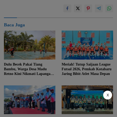
Baca Juga
Dulu Becek Pakai Tiang
Meriah! Tutup Saijaan League
Bambu, Warga Desa Madu
Futsal 2026, Pemkab Kotabaru
Retno Kini Nikmati Lapangan
Jaring Bibit Atlet Masa Depan
Voli Permanen Berkat Program
Bupati Tanah Bumbu
X