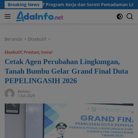
Langsung
tangkan 57 Program Kerja dan Soroti Pemadaman Listrik PLN
Breaking News
ke
konten
Beranda
Eksekutif
Eksekutif
,
Prestasi
,
Sosial
Cetak Agen Perubahan Lingkungan,
Tanah Bumbu Gelar Grand Final Duta
PEPELINGASIH 2026
Redaksi
7 Juli 2026