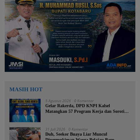
MASIH HOT
5 Agustus 2026
0 Komentar
Gelar Rakerda, DPD KNPI Kalsel
Matangkan 57 Program Kerja dan Soroti
Pemadaman Listrik PLN
31 Juli 2026
0 Komentar
Duh, Seekor Buaya Liar Muncul
Dipermukiman Warga Pelajau Baru