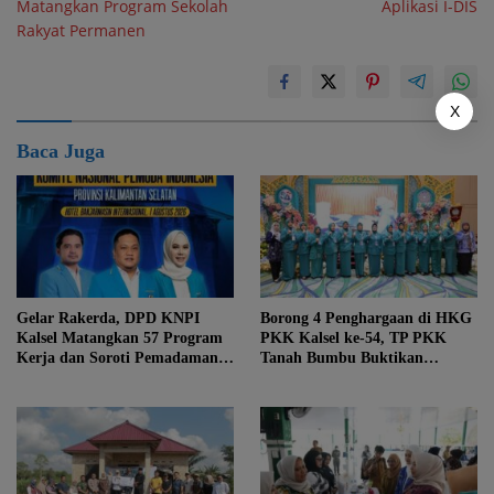
Matangkan Program Sekolah
Aplikasi I-DIS
Rakyat Permanen
X
Baca Juga
Gelar Rakerda, DPD KNPI
Borong 4 Penghargaan di HKG
Kalsel Matangkan 57 Program
PKK Kalsel ke-54, TP PKK
Kerja dan Soroti Pemadaman
Tanah Bumbu Buktikan
Listrik PLN
Komitmen Kesejahteraan
Keluarga