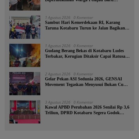
Kotabaru
1 Agustus 2026
0 Komentar
Sambut Hari Kemerdekaan RI, Karang
Taruna Kotabaru Turun ke Jalan Bagikan
Ratusan Bendera Merah Putih
1 Agustus 2026
0 Komentar
Gudang Berang Bekas di Kotabaru Ludes
Terbakar, Kerugian Ditaksir Capai Ratusan
Juta
2 Agustus 2026
0 Komentar
Gelar Pekan ASI Sedunia 2026, GENSAI
Movement Tegaskan Menyusui Bukan Cuma
Tugas Ibu
3 Agustus 2026
0 Komentar
Kawal APBD Perubahan 2026 Senilai Rp 3,6
Triliun, DPRD Kotabaru Segera Godok
KUPA-PPAS