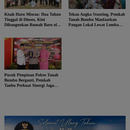
Kisah Haru Misran: Dua Tahun
Tekan Angka Stunting, Pemkab
Tinggal di Dinsos, Kini
Tanah Bumbu Manfaatkan
Dibangunkan Rumah Baru oleh
Pangan Lokal Lewat Lomba
Bupati Tanah Bumbu
B2SA 2026
Pucuk Pimpinan Polres Tanah
Bumbu Berganti, Pemkab
Tanbu Perkuat Sinergi Jaga
Kondusivitas Daerah