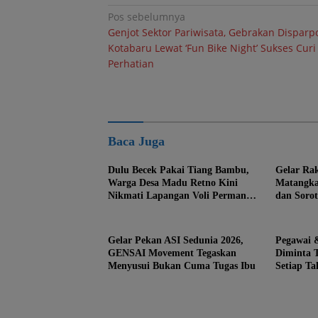
Navigasi
Pos sebelumnya
Genjot Sektor Pariwisata, Gebrakan Disparp
pos
Kotabaru Lewat ‘Fun Bike Night’ Sukses Curi
Perhatian
Baca Juga
Dulu Becek Pakai Tiang Bambu,
Gelar Ra
Warga Desa Madu Retno Kini
Matangka
Nikmati Lapangan Voli Permanen
dan Soro
Berkat Program Bupati Tanah
PLN
Bumbu
Gelar Pekan ASI Sedunia 2026,
Pegawai 
GENSAI Movement Tegaskan
Diminta T
Menyusui Bukan Cuma Tugas Ibu
Setiap T