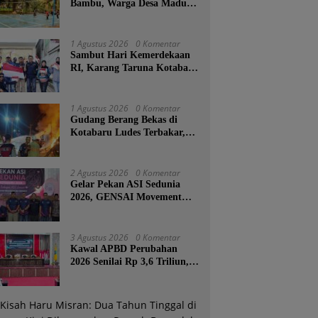
Bambu, Warga Desa Madu
Retno Kini Nikmati
Lapangan Voli Permanen
Berkat Program Bupati
1 Agustus 2026
0 Komentar
Tanah Bumbu
Sambut Hari Kemerdekaan
RI, Karang Taruna Kotabaru
Turun ke Jalan Bagikan
Ratusan Bendera Merah
Putih
1 Agustus 2026
0 Komentar
Gudang Berang Bekas di
Kotabaru Ludes Terbakar,
Kerugian Ditaksir Capai
Ratusan Juta
2 Agustus 2026
0 Komentar
Gelar Pekan ASI Sedunia
2026, GENSAI Movement
Tegaskan Menyusui Bukan
Cuma Tugas Ibu
3 Agustus 2026
0 Komentar
Kawal APBD Perubahan
2026 Senilai Rp 3,6 Triliun,
DPRD Kotabaru Segera
Godok KUPA-PPAS