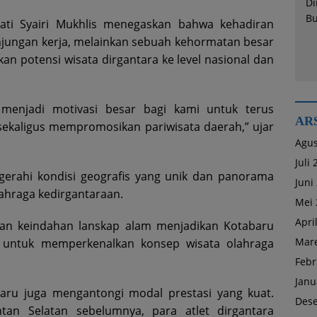
pati Syairi Mukhlis menegaskan bahwa kehadiran
jungan kerja, melainkan sebuah kehormatan besar
an potensi wisata dirgantara ke level nasional dan
 menjadi motivasi besar bagi kami untuk terus
AR
kaligus mempromosikan pariwisata daerah,” ujar
Agus
Juli
erahi kondisi geografis yang unik dan panorama
Juni
ahraga kedirgantaraan.
Mei 
Apri
dan keindahan lanskap alam menjadikan Kotabaru
Mare
is untuk memperkenalkan konsep wisata olahraga
Febr
Janu
baru juga mengantongi modal prestasi yang kuat.
Des
ntan Selatan sebelumnya, para atlet dirgantara