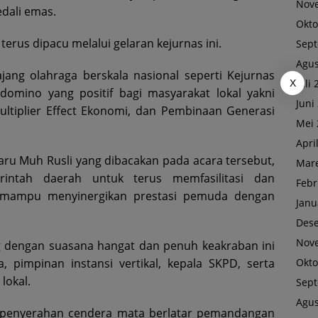
Nov
dali emas.
Okto
terus dipacu melalui gelaran kejurnas ini.
Sep
Agus
ang olahraga berskala nasional seperti Kejurnas
Juli
X
mino yang positif bagi masyarakat lokal yakni
Juni
ltiplier Effect Ekonomi, dan Pembinaan Generasi
Mei 
Apri
aru Muh Rusli yang dibacakan pada acara tersebut,
Mare
intah daerah untuk terus memfasilitasi dan
Febr
 mampu menyinergikan prestasi pemuda dengan
Janu
Des
Nov
 dengan suasana hangat dan penuh keakraban ini
, pimpinan instansi vertikal, kepala SKPD, serta
Okto
lokal.
Sep
Agus
penyerahan cendera mata berlatar pemandangan