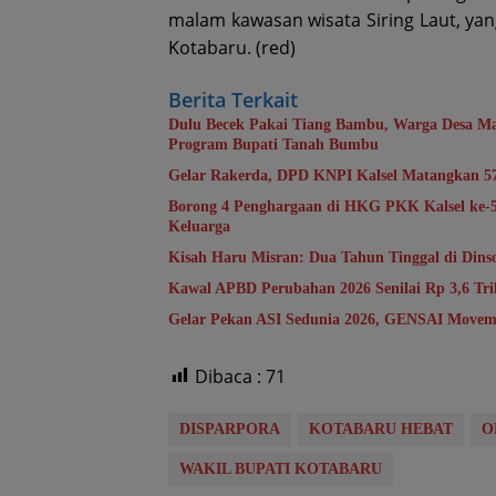
malam kawasan wisata Siring Laut, ya
Kotabaru. (red)
Berita Terkait
Dulu Becek Pakai Tiang Bambu, Warga Desa Ma
Program Bupati Tanah Bumbu
Gelar Rakerda, DPD KNPI Kalsel Matangkan 5
Borong 4 Penghargaan di HKG PKK Kalsel ke
Keluarga
Kisah Haru Misran: Dua Tahun Tinggal di Din
Kawal APBD Perubahan 2026 Senilai Rp 3,6 T
Gelar Pekan ASI Sedunia 2026, GENSAI Movem
Dibaca :
71
DISPARPORA
KOTABARU HEBAT
O
WAKIL BUPATI KOTABARU