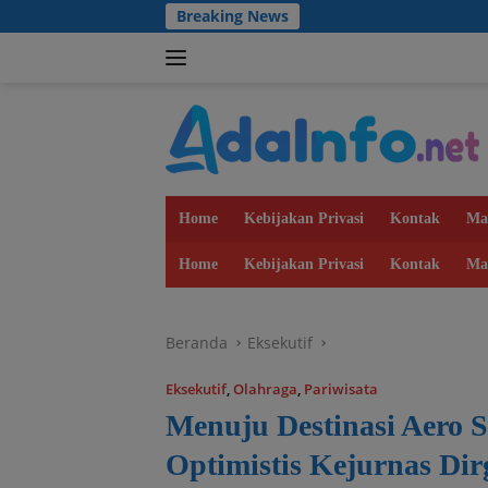
Langsung
Breaking News
ke
konten
Home
Kebijakan Privasi
Kontak
Ma
Home
Kebijakan Privasi
Kontak
Ma
Beranda
Eksekutif
Eksekutif
,
Olahraga
,
Pariwisata
Menuju Destinasi Aero 
Optimistis Kejurnas Di