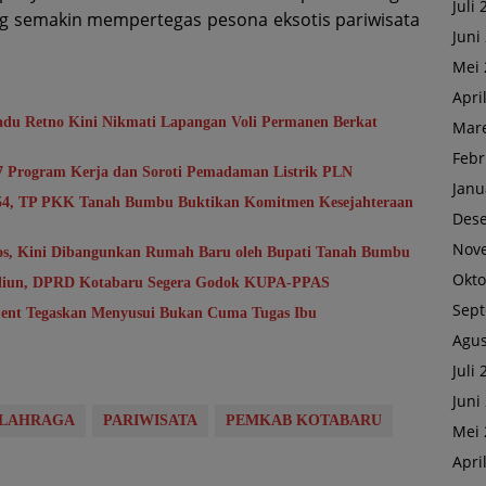
Juli
ng semakin mempertegas pesona eksotis pariwisata
Juni
Mei 
Apri
du Retno Kini Nikmati Lapangan Voli Permanen Berkat
Mare
Febr
7 Program Kerja dan Soroti Pemadaman Listrik PLN
Janu
-54, TP PKK Tanah Bumbu Buktikan Komitmen Kesejahteraan
Des
Nov
sos, Kini Dibangunkan Rumah Baru oleh Bupati Tanah Bumbu
Okto
riliun, DPRD Kotabaru Segera Godok KUPA-PPAS
Sep
ent Tegaskan Menyusui Bukan Cuma Tugas Ibu
Agus
Juli
Juni
LAHRAGA
PARIWISATA
PEMKAB KOTABARU
Mei 
Apri