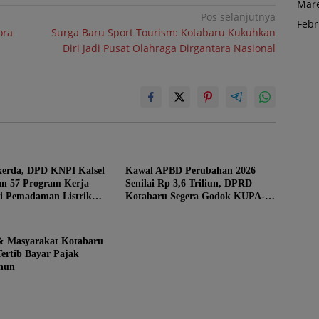
Mare
Pos selanjutnya
Febr
ora
Surga Baru Sport Tourism: Kotabaru Kukuhkan
Diri Jadi Pusat Olahraga Dirgantara Nasional
kerda, DPD KNPI Kalsel
Kawal APBD Perubahan 2026
n 57 Program Kerja
Senilai Rp 3,6 Triliun, DPRD
ti Pemadaman Listrik
Kotabaru Segera Godok KUPA-
PPAS
& Masyarakat Kotabaru
ertib Bayar Pajak
ahun