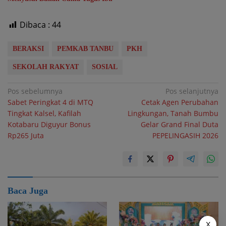
Dibaca :
44
BERAKSI
PEMKAB TANBU
PKH
SEKOLAH RAKYAT
SOSIAL
Navigasi
Pos sebelumnya
Pos selanjutnya
Sabet Peringkat 4 di MTQ
Cetak Agen Perubahan
pos
Tingkat Kalsel, Kafilah
Lingkungan, Tanah Bumbu
Kotabaru Diguyur Bonus
Gelar Grand Final Duta
Rp265 Juta
PEPELINGASIH 2026
Baca Juga
X