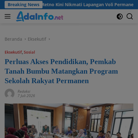
Langsung
sa Madu Retno Kini Nikmati Lapangan Voli Permanen Berkat Pr
Breaking News
ke
konten
Beranda
Eksekutif
Eksekutif
,
Sosial
Perluas Akses Pendidikan, Pemkab
Tanah Bumbu Matangkan Program
Sekolah Rakyat Permanen
Redaksi
7 Juli 2026