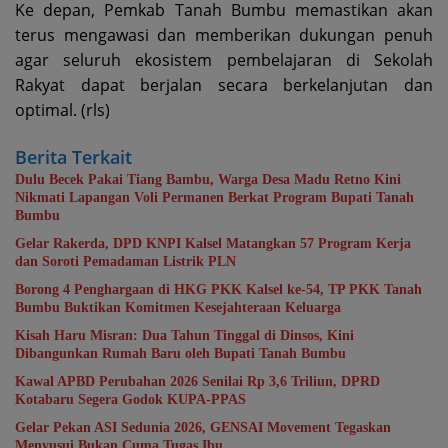
Ke depan, Pemkab Tanah Bumbu memastikan akan
terus mengawasi dan memberikan dukungan penuh
agar seluruh ekosistem pembelajaran di Sekolah
Rakyat dapat berjalan secara berkelanjutan dan
optimal. (rls)
Berita Terkait
Dulu Becek Pakai Tiang Bambu, Warga Desa Madu Retno Kini
Nikmati Lapangan Voli Permanen Berkat Program Bupati Tanah
Bumbu
Gelar Rakerda, DPD KNPI Kalsel Matangkan 57 Program Kerja
dan Soroti Pemadaman Listrik PLN
Borong 4 Penghargaan di HKG PKK Kalsel ke-54, TP PKK Tanah
Bumbu Buktikan Komitmen Kesejahteraan Keluarga
Kisah Haru Misran: Dua Tahun Tinggal di Dinsos, Kini
Dibangunkan Rumah Baru oleh Bupati Tanah Bumbu
Kawal APBD Perubahan 2026 Senilai Rp 3,6 Triliun, DPRD
Kotabaru Segera Godok KUPA-PPAS
Gelar Pekan ASI Sedunia 2026, GENSAI Movement Tegaskan
Menyusui Bukan Cuma Tugas Ibu