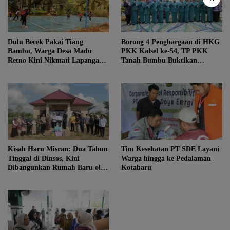
Dulu Becek Pakai Tiang
Borong 4 Penghargaan di HKG
Bambu, Warga Desa Madu
PKK Kalsel ke-54, TP PKK
Retno Kini Nikmati Lapangan
Tanah Bumbu Buktikan
Voli Permanen Berkat Program
Komitmen Kesejahteraan
Bupati Tanah Bumbu
Keluarga
Kisah Haru Misran: Dua Tahun
Tim Kesehatan PT SDE Layani
Tinggal di Dinsos, Kini
Warga hingga ke Pedalaman
Dibangunkan Rumah Baru oleh
Kotabaru
Bupati Tanah Bumbu