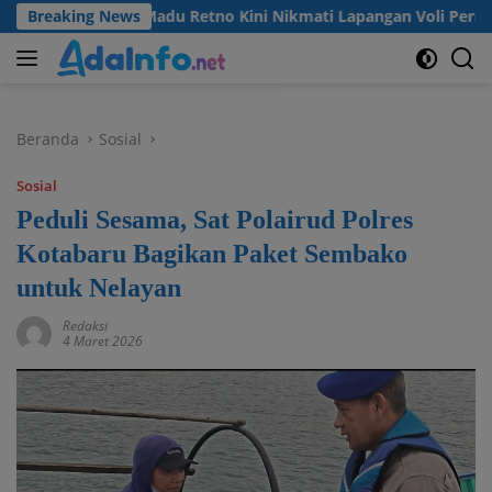
Langsung
rga Desa Madu Retno Kini Nikmati Lapangan Voli Permanen Ber
Breaking News
ke
konten
Beranda
Sosial
Sosial
Peduli Sesama, Sat Polairud Polres
Kotabaru Bagikan Paket Sembako
untuk Nelayan
Redaksi
4 Maret 2026