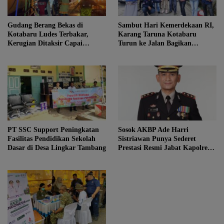
Gudang Berang Bekas di
Sambut Hari Kemerdekaan RI,
Kotabaru Ludes Terbakar,
Karang Taruna Kotabaru
Kerugian Ditaksir Capai
Turun ke Jalan Bagikan
Ratusan Juta
Ratusan Bendera Merah Putih
PT SSC Support Peningkatan
Sosok AKBP Ade Harri
Fasilitas Pendidikan Sekolah
Sistriawan Punya Sederet
Dasar di Desa Lingkar Tambang
Prestasi Resmi Jabat Kapolres
Kotabaru