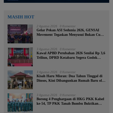
MASIH HOT
2 Agustus 2026
0 Komentar
Gelar Pekan ASI Sedunia 2026, GENSAI
Movement Tegaskan Menyusui Bukan Cuma
Tugas Ibu
3 Agustus 2026
0 Komentar
Kawal APBD Perubahan 2026 Senilai Rp 3,6
Triliun, DPRD Kotabaru Segera Godok
KUPA-PPAS
3 Agustus 2026
0 Komentar
Kisah Haru Misran: Dua Tahun Tinggal di
Dinsos, Kini Dibangunkan Rumah Baru oleh
Bupati Tanah Bumbu
3 Agustus 2026
0 Komentar
Borong 4 Penghargaan di HKG PKK Kalsel
ke-54, TP PKK Tanah Bumbu Buktikan
Komitmen Kesejahteraan Keluarga