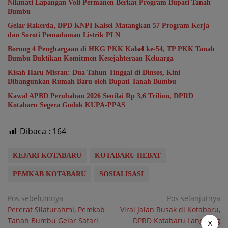
Nikmati Lapangan Voli Permanen Berkat Program Bupati Tanah
Bumbu
Gelar Rakerda, DPD KNPI Kalsel Matangkan 57 Program Kerja
dan Soroti Pemadaman Listrik PLN
Borong 4 Penghargaan di HKG PKK Kalsel ke-54, TP PKK Tanah
Bumbu Buktikan Komitmen Kesejahteraan Keluarga
Kisah Haru Misran: Dua Tahun Tinggal di Dinsos, Kini
Dibangunkan Rumah Baru oleh Bupati Tanah Bumbu
Kawal APBD Perubahan 2026 Senilai Rp 3,6 Triliun, DPRD
Kotabaru Segera Godok KUPA-PPAS
Dibaca :
164
KEJARI KOTABARU
KOTABARU HEBAT
PEMKAB KOTABARU
SOSIALISASI
Navigasi
Pos sebelumnya
Pos selanjutnya
Pererat Silaturahmi, Pemkab
Viral Jalan Rusak di Kotabaru,
pos
Tanah Bumbu Gelar Safari
DPRD Kotabaru Langsung
X