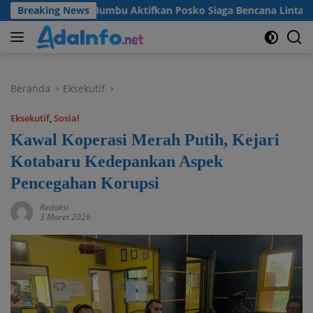
Langsung
b Tanah Bumbu Aktifkan Posko Siaga Bencana Lintas Sektor
Breaking News
ke
konten
Beranda
Eksekutif
Eksekutif
,
Sosial
Kawal Koperasi Merah Putih, Kejari
Kotabaru Kedepankan Aspek
Pencegahan Korupsi
Redaksi
3 Maret 2026