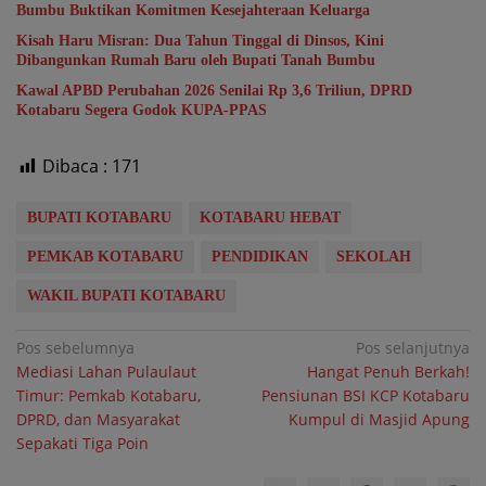
Bumbu Buktikan Komitmen Kesejahteraan Keluarga
Kisah Haru Misran: Dua Tahun Tinggal di Dinsos, Kini
Dibangunkan Rumah Baru oleh Bupati Tanah Bumbu
Kawal APBD Perubahan 2026 Senilai Rp 3,6 Triliun, DPRD
Kotabaru Segera Godok KUPA-PPAS
Dibaca :
171
BUPATI KOTABARU
KOTABARU HEBAT
PEMKAB KOTABARU
PENDIDIKAN
SEKOLAH
WAKIL BUPATI KOTABARU
Navigasi
Pos sebelumnya
Pos selanjutnya
Mediasi Lahan Pulaulaut
Hangat Penuh Berkah!
pos
Timur: Pemkab Kotabaru,
Pensiunan BSI KCP Kotabaru
DPRD, dan Masyarakat
Kumpul di Masjid Apung
Sepakati Tiga Poin