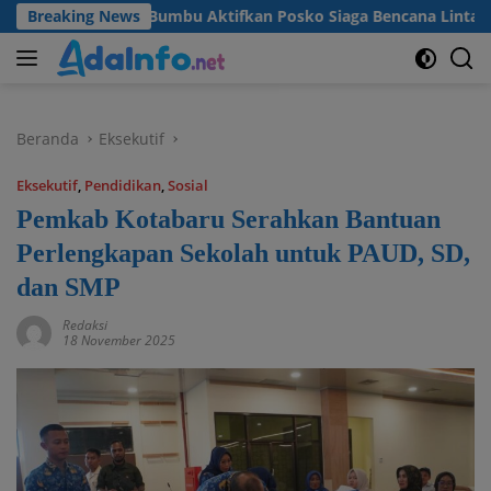
Langsung
b Tanah Bumbu Aktifkan Posko Siaga Bencana Lintas Sektor
Breaking News
ke
konten
Beranda
Eksekutif
Eksekutif
,
Pendidikan
,
Sosial
Pemkab Kotabaru Serahkan Bantuan
Perlengkapan Sekolah untuk PAUD, SD,
dan SMP
Redaksi
18 November 2025