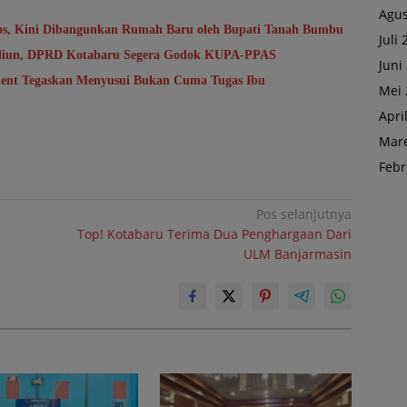
Agus
sos, Kini Dibangunkan Rumah Baru oleh Bupati Tanah Bumbu
Juli
riliun, DPRD Kotabaru Segera Godok KUPA-PPAS
Juni
ent Tegaskan Menyusui Bukan Cuma Tugas Ibu
Mei 
Apri
Mare
Febr
Pos selanjutnya
Top! Kotabaru Terima Dua Penghargaan Dari
ULM Banjarmasin