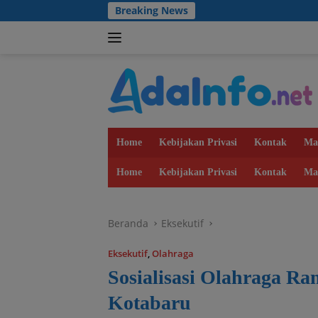
Langsung
Breaking News
Dulu B
ke
konten
Home
Kebijakan Privasi
Kontak
Ma
Home
Kebijakan Privasi
Kontak
Ma
Beranda
Eksekutif
Eksekutif
,
Olahraga
Sosialisasi Olahraga 
Kotabaru