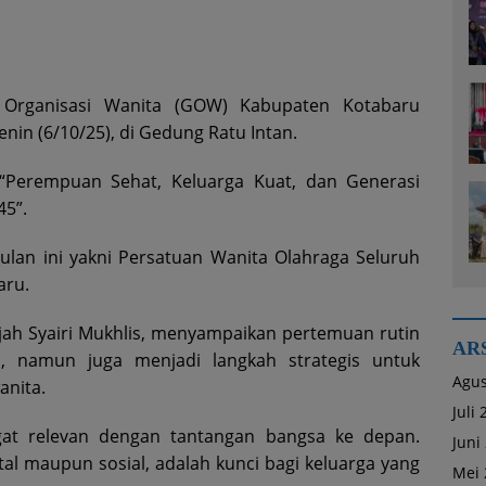
rganisasi Wanita (GOW) Kabupaten Kotabaru
nin (6/10/25), di Gedung Ratu Intan.
 “Perempuan Sehat, Keluarga Kuat, dan Generasi
45”.
bulan ini yakni Persatuan Wanita Olahraga Seluruh
aru.
ah Syairi Mukhlis, menyampaikan pertemuan rutin
AR
i, namun juga menjadi langkah strategis untuk
Agus
anita.
Juli
gat relevan dengan tantangan bangsa ke depan.
Juni
tal maupun sosial, adalah kunci bagi keluarga yang
Mei 