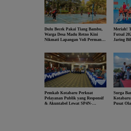
Dulu Becek Pakai Tiang Bambu,
Meriah! T
Warga Desa Madu Retno Kini
Futsal 2
Nikmati Lapangan Voli Permanen
Jaring Bi
Berkat Program Bupati Tanah
Bumbu
Pemkab Kotabaru Perkuat
Surga Bar
Pelayanan Publik yang Responsif
Kotabaru
& Akuntabel Lewat SP4N-
Pusat Ola
LAPOR
Nasional