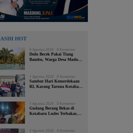
ASIH HOT
6 Agustus 2026
0 Komentar
Dulu Becek Pakai Tiang
Bambu, Warga Desa Madu
Retno Kini Nikmati
Lapangan Voli Permanen
Berkat Program Bupati
1 Agustus 2026
0 Komentar
Tanah Bumbu
Sambut Hari Kemerdekaan
RI, Karang Taruna Kotabaru
Turun ke Jalan Bagikan
Ratusan Bendera Merah
Putih
1 Agustus 2026
0 Komentar
Gudang Berang Bekas di
Kotabaru Ludes Terbakar,
Kerugian Ditaksir Capai
Ratusan Juta
2 Agustus 2026
0 Komentar