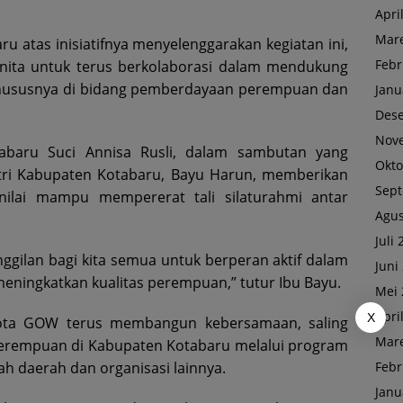
Apri
Mare
u atas inisiatifnya menyelenggarakan kegiatan ini,
Febr
anita untuk terus berkolaborasi dalam mendukung
hususnya di bidang pemberdayaan perempuan dan
Janu
Des
Nov
abaru Suci Annisa Rusli, dalam sambutan yang
Okto
stri Kabupaten Kotabaru, Bayu Harun, memberikan
Sep
inilai mampu mempererat tali silaturahmi antar
Agus
Juli
nggilan bagi kita semua untuk berperan aktif dalam
Juni
ningkatkan kualitas perempuan,” tutur Ibu Bayu.
Mei 
Apri
X
gota GOW terus membangun kebersamaan, saling
Mare
perempuan di Kabupaten Kotabaru melalui program
Febr
ah daerah dan organisasi lainnya.
Janu