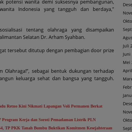
ak potensi wanita demi suksesnya pembangunan,
Des
 wanita Indonesia yang tangguh dan berdaya,”
Nov
Okto
Sep
sosialisasi tentang olahraga yang disampaikan
limantan Selatan Dr. Arham Syahban.
Agus
Juli
at tersebut ditutup dengan pembagian door prize
Juni
Mei 
Apri
m Olahraga!”, sebagai bentuk dukungan terhadap
ngun keluarga sehat dan bangsa yang tangguh.
Mare
Febr
Janu
Des
du Retno Kini Nikmati Lapangan Voli Permanen Berkat
Nov
Okto
7 Program Kerja dan Soroti Pemadaman Listrik PLN
Sep
-54, TP PKK Tanah Bumbu Buktikan Komitmen Kesejahteraan