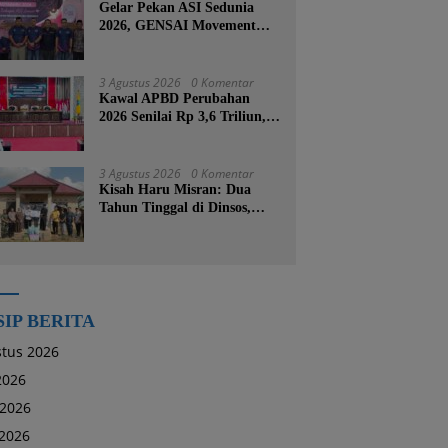
Gelar Pekan ASI Sedunia
2026, GENSAI Movement
Tegaskan Menyusui Bukan
Cuma Tugas Ibu
3 Agustus 2026
0 Komentar
Kawal APBD Perubahan
2026 Senilai Rp 3,6 Triliun,
DPRD Kotabaru Segera
Godok KUPA-PPAS
3 Agustus 2026
0 Komentar
Kisah Haru Misran: Dua
Tahun Tinggal di Dinsos,
Kini Dibangunkan Rumah
Baru oleh Bupati Tanah
Bumbu
SIP BERITA
tus 2026
 2026
 2026
2026