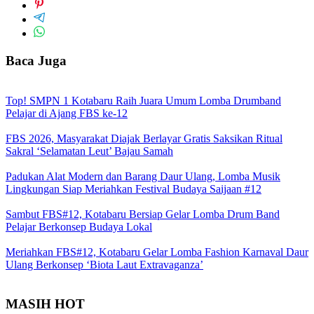
Baca Juga
Top! SMPN 1 Kotabaru Raih Juara Umum Lomba Drumband
Pelajar di Ajang FBS ke-12
FBS 2026, Masyarakat Diajak Berlayar Gratis Saksikan Ritual
Sakral ‘Selamatan Leut’ Bajau Samah
Padukan Alat Modern dan Barang Daur Ulang, Lomba Musik
Lingkungan Siap Meriahkan Festival Budaya Saijaan #12
Sambut FBS#12, Kotabaru Bersiap Gelar Lomba Drum Band
Pelajar Berkonsep Budaya Lokal
Meriahkan FBS#12, Kotabaru Gelar Lomba Fashion Karnaval Daur
Ulang Berkonsep ‘Biota Laut Extravaganza’
MASIH HOT