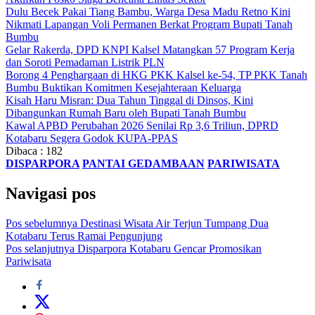
Dulu Becek Pakai Tiang Bambu, Warga Desa Madu Retno Kini
Nikmati Lapangan Voli Permanen Berkat Program Bupati Tanah
Bumbu
Gelar Rakerda, DPD KNPI Kalsel Matangkan 57 Program Kerja
dan Soroti Pemadaman Listrik PLN
Borong 4 Penghargaan di HKG PKK Kalsel ke-54, TP PKK Tanah
Bumbu Buktikan Komitmen Kesejahteraan Keluarga
Kisah Haru Misran: Dua Tahun Tinggal di Dinsos, Kini
Dibangunkan Rumah Baru oleh Bupati Tanah Bumbu
Kawal APBD Perubahan 2026 Senilai Rp 3,6 Triliun, DPRD
Kotabaru Segera Godok KUPA-PPAS
Dibaca :
182
DISPARPORA
PANTAI GEDAMBAAN
PARIWISATA
Navigasi pos
Pos sebelumnya
Destinasi Wisata Air Terjun Tumpang Dua
Kotabaru Terus Ramai Pengunjung
Pos selanjutnya
Disparpora Kotabaru Gencar Promosikan
Pariwisata