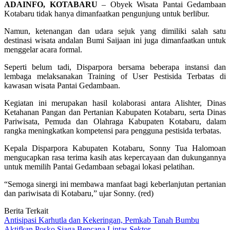
ADAINFO, KOTABARU
– Obyek Wisata Pantai Gedambaan
Kotabaru tidak hanya dimanfaatkan pengunjung untuk berlibur.
Namun, ketenangan dan udara sejuk yang dimiliki salah satu
destinasi wisata andalan Bumi Saijaan ini juga dimanfaatkan untuk
menggelar acara formal.
Seperti belum tadi, Disparpora bersama beberapa instansi dan
lembaga melaksanakan Training of User Pestisida Terbatas di
kawasan wisata Pantai Gedambaan.
Kegiatan ini merupakan hasil kolaborasi antara Alishter, Dinas
Ketahanan Pangan dan Pertanian Kabupaten Kotabaru, serta Dinas
Pariwisata, Pemuda dan Olahraga Kabupaten Kotabaru, dalam
rangka meningkatkan kompetensi para pengguna pestisida terbatas.
Kepala Disparpora Kabupaten Kotabaru, Sonny Tua Halomoan
mengucapkan rasa terima kasih atas kepercayaan dan dukungannya
untuk memilih Pantai Gedambaan sebagai lokasi pelatihan.
“Semoga sinergi ini membawa manfaat bagi keberlanjutan pertanian
dan pariwisata di Kotabaru,” ujar Sonny. (red)
Berita Terkait
Antisipasi Karhutla dan Kekeringan, Pemkab Tanah Bumbu
Aktifkan Posko Siaga Bencana Lintas Sektor