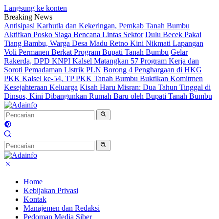
Langsung ke konten
Breaking News
Antisipasi Karhutla dan Kekeringan, Pemkab Tanah Bumbu
Aktifkan Posko Siaga Bencana Lintas Sektor
Dulu Becek Pakai
Tiang Bambu, Warga Desa Madu Retno Kini Nikmati Lapangan
Voli Permanen Berkat Program Bupati Tanah Bumbu
Gelar
Rakerda, DPD KNPI Kalsel Matangkan 57 Program Kerja dan
Soroti Pemadaman Listrik PLN
Borong 4 Penghargaan di HKG
PKK Kalsel ke-54, TP PKK Tanah Bumbu Buktikan Komitmen
Kesejahteraan Keluarga
Kisah Haru Misran: Dua Tahun Tinggal di
Dinsos, Kini Dibangunkan Rumah Baru oleh Bupati Tanah Bumbu
Home
Kebijakan Privasi
Kontak
Manajemen dan Redaksi
Pedoman Media Siber