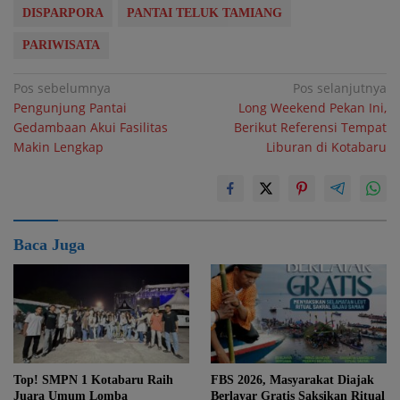
DISPARPORA
PANTAI TELUK TAMIANG
PARIWISATA
Navigasi
Pos sebelumnya
Pos selanjutnya
Pengunjung Pantai
Long Weekend Pekan Ini,
pos
Gedambaan Akui Fasilitas
Berikut Referensi Tempat
Makin Lengkap
Liburan di Kotabaru
Baca Juga
Top! SMPN 1 Kotabaru Raih
FBS 2026, Masyarakat Diajak
Juara Umum Lomba
Berlayar Gratis Saksikan Ritual