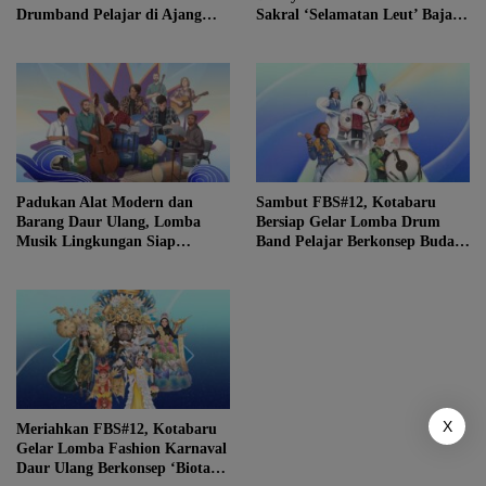
Drumband Pelajar di Ajang
Sakral ‘Selamatan Leut’ Bajau
FBS ke-12
Samah
Padukan Alat Modern dan
Sambut FBS#12, Kotabaru
Barang Daur Ulang, Lomba
Bersiap Gelar Lomba Drum
Musik Lingkungan Siap
Band Pelajar Berkonsep Budaya
Meriahkan Festival Budaya
Lokal
Saijaan #12
X
Meriahkan FBS#12, Kotabaru
Gelar Lomba Fashion Karnaval
Daur Ulang Berkonsep ‘Biota