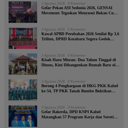
2 Agustus 2026
0 Komentar
Gelar Pekan ASI Sedunia 2026, GENSAI
Movement Tegaskan Menyusui Bukan Cuma
Tugas Ibu
3 Agustus 2026
0 Komentar
Kawal APBD Perubahan 2026 Senilai Rp 3,6
Triliun, DPRD Kotabaru Segera Godok
KUPA-PPAS
3 Agustus 2026
0 Komentar
Kisah Haru Misran: Dua Tahun Tinggal di
Dinsos, Kini Dibangunkan Rumah Baru oleh
Bupati Tanah Bumbu
3 Agustus 2026
0 Komentar
Borong 4 Penghargaan di HKG PKK Kalsel
ke-54, TP PKK Tanah Bumbu Buktikan
Komitmen Kesejahteraan Keluarga
5 Agustus 2026
0 Komentar
Gelar Rakerda, DPD KNPI Kalsel
Matangkan 57 Program Kerja dan Soroti
Pemadaman Listrik PLN