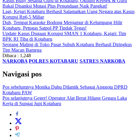
Kasus Bully Sesama Guru di Kotabaru; Oknum Kepsek & Guru
Bakal Disanksi Mutasi Plus Penundaan Naik Pangkat!
Lagi, Kejari Kotabaru Berhasil Salamatkan Uang Negara atas Kasus
Korupsi Rp6,5 Miliar
Duh, Tempat Karaoke Bodong Menjamur di Kelumpang Hilir
Kotabaru, Petugas Satpol PP Tindak Tegas!
Update Kasus Dugaan Korupsi SMAN 1 Kotabaru, Kajari: Tim
BPK RI Tiba di Kotabaru
Seorang Maling di Toko Pasar Subuh Kotabaru Berhasil Diringkus
Tim Macan Bamega
Dibaca :
1,248
NARKOBA
POLRES KOTABARU
SATRES NARKOBA
Navigasi pos
Pos sebelumnya
Monika Dahu Dilantik Sebagai Anggota DPRD
Kotabaru PAW
Pos selanjutnya
Geger! Operator Alat Berat Hilang Gegara Laka
Kerja di Sungai Jupi Kotabaru