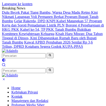
Langsung ke konten
Breaking News
Dulu Becek Pakai Tiang Bambu, Warga Desa Madu Retno Kini
Nikmati Lapangan Voli Permanen Berkat Program Bupati Tanah
Bumbu
Gelar Rakerda, DPD KNPI Kalsel Matangkan 57 Program
Kerja dan Soroti Pemadaman Listrik PLN
Borong 4 Penghargaan di
HKG PKK Kalsel ke-54, TP PKK Tanah Bumbu Buktikan
Komitmen Kesejahteraan Keluarga
Kisah Haru Misran: Dua Tahun
Tinggal di Dinsos, Kini Dibangunkan Rumah Baru oleh Bupati
Tanah Bumbu
Kawal APBD Perubahan 2026 Senilai Rp 3,6
Triliun, DPRD Kotabaru Segera Godok KUPA-PPAS
Home
Kebijakan Privasi
Kontak
Manajemen dan Redaksi
Pedoman Media Siber