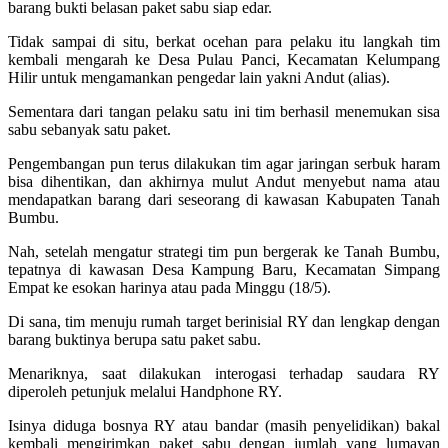
barang bukti belasan paket sabu siap edar.
Tidak sampai di situ, berkat ocehan para pelaku itu langkah tim
kembali mengarah ke Desa Pulau Panci, Kecamatan Kelumpang
Hilir untuk mengamankan pengedar lain yakni Andut (alias).
Sementara dari tangan pelaku satu ini tim berhasil menemukan sisa
sabu sebanyak satu paket.
Pengembangan pun terus dilakukan tim agar jaringan serbuk haram
bisa dihentikan, dan akhirnya mulut Andut menyebut nama atau
mendapatkan barang dari seseorang di kawasan Kabupaten Tanah
Bumbu.
Nah, setelah mengatur strategi tim pun bergerak ke Tanah Bumbu,
tepatnya di kawasan Desa Kampung Baru, Kecamatan Simpang
Empat ke esokan harinya atau pada Minggu (18/5).
Di sana, tim menuju rumah target berinisial RY dan lengkap dengan
barang buktinya berupa satu paket sabu.
Menariknya, saat dilakukan interogasi terhadap saudara RY
diperoleh petunjuk melalui Handphone RY.
Isinya diduga bosnya RY atau bandar (masih penyelidikan) bakal
kembali mengirimkan paket sabu dengan jumlah yang lumayan