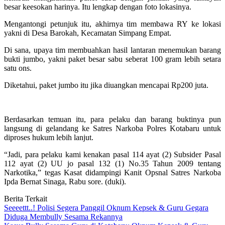
besar keesokan harinya. Itu lengkap dengan foto lokasinya.
Mengantongi petunjuk itu, akhirnya tim membawa RY ke lokasi
yakni di Desa Barokah, Kecamatan Simpang Empat.
Di sana, upaya tim membuahkan hasil lantaran menemukan barang
bukti jumbo, yakni paket besar sabu seberat 100 gram lebih setara
satu ons.
Diketahui, paket jumbo itu jika diuangkan mencapai Rp200 juta.
Berdasarkan temuan itu, para pelaku dan barang buktinya pun
langsung di gelandang ke Satres Narkoba Polres Kotabaru untuk
diproses hukum lebih lanjut.
“Jadi, para pelaku kami kenakan pasal 114 ayat (2) Subsider Pasal
112 ayat (2) UU jo pasal 132 (1) No.35 Tahun 2009 tentang
Narkotika,” tegas Kasat didampingi Kanit Opsnal Satres Narkoba
Ipda Bernat Sinaga, Rabu sore. (duki).
Berita Terkait
Seeeettt..! Polisi Segera Panggil Oknum Kepsek & Guru Gegara
Diduga Membully Sesama Rekannya