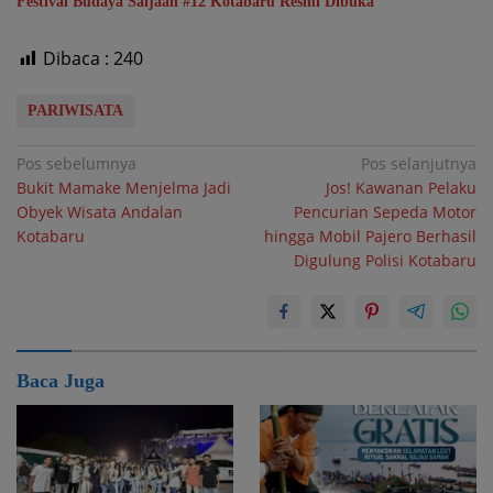
Festival Budaya Saijaan #12 Kotabaru Resmi Dibuka
Dibaca :
240
PARIWISATA
Navigasi
Pos sebelumnya
Pos selanjutnya
Bukit Mamake Menjelma Jadi
Jos! Kawanan Pelaku
pos
Obyek Wisata Andalan
Pencurian Sepeda Motor
Kotabaru
hingga Mobil Pajero Berhasil
Digulung Polisi Kotabaru
Baca Juga