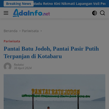
Langsung
arga Desa Madu Retno Kini Nikmati Lapangan Voli Permanen Be
Breaking News
ke
konten
Beranda
Pariwisata
Pariwisata
Pantai Batu Jodoh, Pantai Pasir Putih
Terpanjan di Kotabaru
Redaksi
30 April 2024