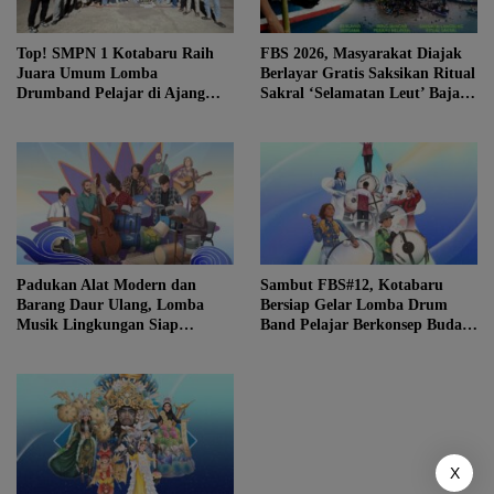
Top! SMPN 1 Kotabaru Raih
FBS 2026, Masyarakat Diajak
Juara Umum Lomba
Berlayar Gratis Saksikan Ritual
Drumband Pelajar di Ajang
Sakral ‘Selamatan Leut’ Bajau
FBS ke-12
Samah
Padukan Alat Modern dan
Sambut FBS#12, Kotabaru
Barang Daur Ulang, Lomba
Bersiap Gelar Lomba Drum
Musik Lingkungan Siap
Band Pelajar Berkonsep Budaya
Meriahkan Festival Budaya
Lokal
Saijaan #12
X