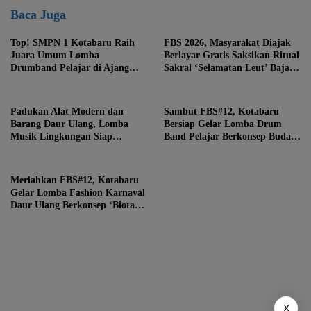
Baca Juga
Top! SMPN 1 Kotabaru Raih
FBS 2026, Masyarakat Diajak
Juara Umum Lomba
Berlayar Gratis Saksikan Ritual
Drumband Pelajar di Ajang
Sakral ‘Selamatan Leut’ Bajau
FBS ke-12
Samah
Padukan Alat Modern dan
Sambut FBS#12, Kotabaru
Barang Daur Ulang, Lomba
Bersiap Gelar Lomba Drum
Musik Lingkungan Siap
Band Pelajar Berkonsep Budaya
Meriahkan Festival Budaya
Lokal
Saijaan #12
Meriahkan FBS#12, Kotabaru
Gelar Lomba Fashion Karnaval
Daur Ulang Berkonsep ‘Biota
Laut Extravaganza’
X