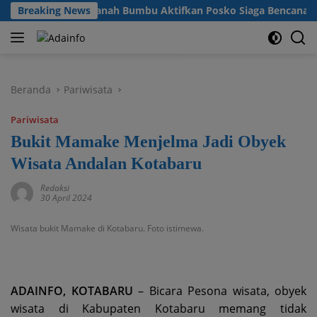
Langsung
ngan, Pemkab Tanah Bumbu Aktifkan Posko Siaga Bencana Lintas 
Breaking News
ke
konten
Beranda
Pariwisata
Pariwisata
Bukit Mamake Menjelma Jadi Obyek
Wisata Andalan Kotabaru
Redaksi
30 April 2024
Wisata bukit Mamake di Kotabaru. Foto istimewa.
ADAINFO, KOTABARU
– Bicara Pesona wisata, obyek
wisata di Kabupaten Kotabaru memang tidak