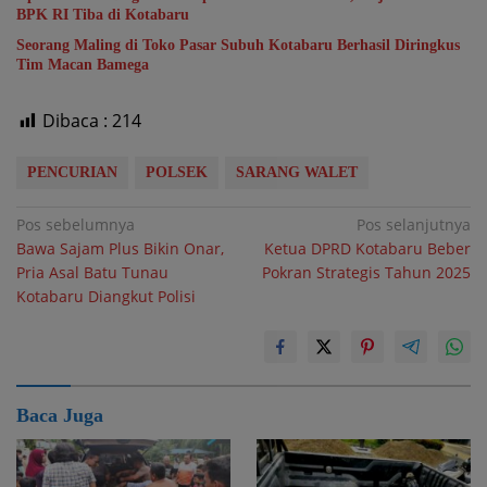
BPK RI Tiba di Kotabaru
Seorang Maling di Toko Pasar Subuh Kotabaru Berhasil Diringkus
Tim Macan Bamega
Dibaca :
214
PENCURIAN
POLSEK
SARANG WALET
Navigasi
Pos sebelumnya
Pos selanjutnya
Bawa Sajam Plus Bikin Onar,
Ketua DPRD Kotabaru Beber
pos
Pria Asal Batu Tunau
Pokran Strategis Tahun 2025
Kotabaru Diangkut Polisi
Baca Juga