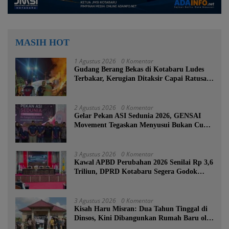
MASIH HOT
1 Agustus 2026
0 Komentar
Gudang Berang Bekas di Kotabaru Ludes
Terbakar, Kerugian Ditaksir Capai Ratusan
Juta
2 Agustus 2026
0 Komentar
Gelar Pekan ASI Sedunia 2026, GENSAI
Movement Tegaskan Menyusui Bukan Cuma
Tugas Ibu
3 Agustus 2026
0 Komentar
Kawal APBD Perubahan 2026 Senilai Rp 3,6
Triliun, DPRD Kotabaru Segera Godok
KUPA-PPAS
3 Agustus 2026
0 Komentar
Kisah Haru Misran: Dua Tahun Tinggal di
Dinsos, Kini Dibangunkan Rumah Baru oleh
Bupati Tanah Bumbu