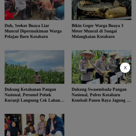
Duh, Seekor Buaya Liar
Bikin Geger Warga Buaya 3
Muncul Dipermukiman Warga
Meter Muncul di Sungai
Pelajau Baru Kotabaru
Melangkaian Kotabaru
X
Dukung Ketahanan Pangan
Dukung Swasembada Pangan
Nasional, Personel Polsek
Nasional, Polres Kotabaru
Kuranji Langsung Cek Lahan
Kembali Panen Raya Jagung di
Pertanian Jagung
Lahan Seluas 1,5 Hektar