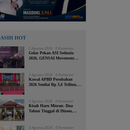
ASIH HOT
2 Agustus 2026
0 Komentar
Gelar Pekan ASI Sedunia
2026, GENSAI Movement
Tegaskan Menyusui Bukan
Cuma Tugas Ibu
3 Agustus 2026
0 Komentar
Kawal APBD Perubahan
2026 Senilai Rp 3,6 Triliun,
DPRD Kotabaru Segera
Godok KUPA-PPAS
3 Agustus 2026
0 Komentar
Kisah Haru Misran: Dua
Tahun Tinggal di Dinsos,
Kini Dibangunkan Rumah
Baru oleh Bupati Tanah
Bumbu
3 Agustus 2026
0 Komentar