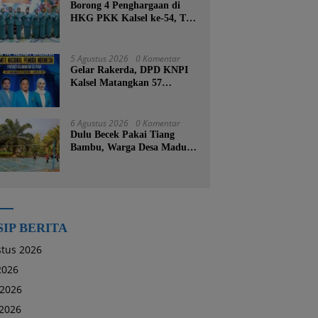
Borong 4 Penghargaan di
HKG PKK Kalsel ke-54, TP
PKK Tanah Bumbu
Buktikan Komitmen
Kesejahteraan Keluarga
5 Agustus 2026
0 Komentar
Gelar Rakerda, DPD KNPI
Kalsel Matangkan 57
Program Kerja dan Soroti
Pemadaman Listrik PLN
6 Agustus 2026
0 Komentar
Dulu Becek Pakai Tiang
Bambu, Warga Desa Madu
Retno Kini Nikmati
Lapangan Voli Permanen
Berkat Program Bupati
Tanah Bumbu
SIP BERITA
tus 2026
 2026
 2026
2026