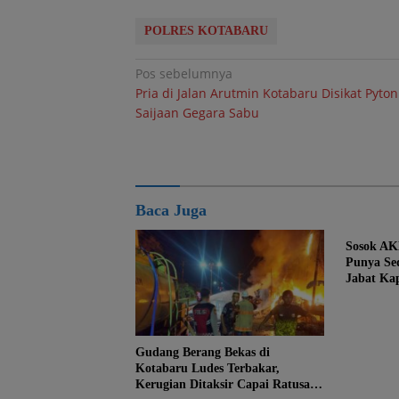
POLRES KOTABARU
Navigasi
Pos sebelumnya
Pria di Jalan Arutmin Kotabaru Disikat Pyton
pos
Saijaan Gegara Sabu
Baca Juga
Sosok AK
Punya Sed
Jabat Ka
Gudang Berang Bekas di
Kotabaru Ludes Terbakar,
Kerugian Ditaksir Capai Ratusan