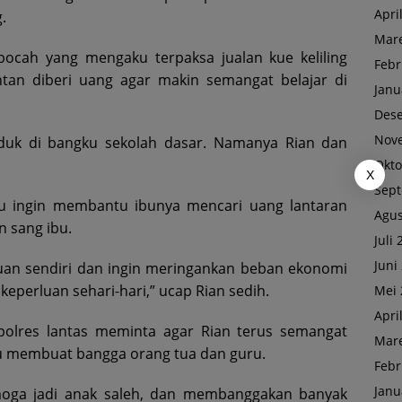
Apri
.
Mare
bocah yang mengaku terpaksa jualan kue keliling
Febr
tan diberi uang agar makin semangat belajar di
Janu
Des
Nov
duk di bangku sekolah dasar. Namanya Rian dan
Okto
X
Sep
u ingin membantu ibunya mencari uang lantaran
Agus
 sang ibu.
Juli
Juni
mauan sendiri dan ingin meringankan beban ekonomi
eperluan sehari-hari,” ucap Rian sedih.
Mei 
Apri
olres lantas meminta agar Rian terus semangat
Mare
u membuat bangga orang tua dan guru.
Febr
Janu
emoga jadi anak saleh, dan membanggakan banyak