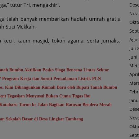
a,” tutur Tri, mengakhiri.
Des
Nov
uga telah banyak memberikan hadiah umrah gratis
Okto
h Suci Mekkah.
Sep
Agus
 kecil, kaum masjid, tokoh agama, serta jurnalis.
Juli
Juni
Mei 
anah Bumbu Aktifkan Posko Siaga Bencana Lintas Sektor
Apri
7 Program Kerja dan Soroti Pemadaman Listrik PLN
Mare
sos, Kini Dibangunkan Rumah Baru oleh Bupati Tanah Bumbu
Febr
ent Tegaskan Menyusui Bukan Cuma Tugas Ibu
Janu
Kotabaru Turun ke Jalan Bagikan Ratusan Bendera Merah
Des
Nov
kan Sekolah Dasar di Desa Lingkar Tambang
Okto
Sep