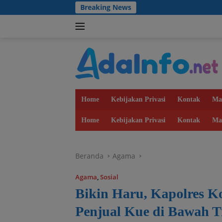
Langsung
Breaking News
Anti
ke
konten
Home
Kebijakan Privasi
Kontak
Ma
Home
Kebijakan Privasi
Kontak
Ma
Beranda
Agama
Agama
,
Sosial
Bikin Haru, Kapolres 
Penjual Kue di Bawah T