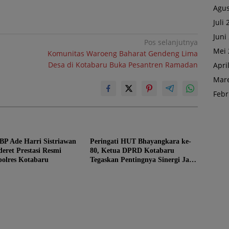
Agus
Juli
Juni
Pos selanjutnya
Mei 
Komunitas Waroeng Baharat Gendeng Lima
Desa di Kotabaru Buka Pesantren Ramadan
Apri
Mare
Febr
BP Ade Harri Sistriawan
Peringati HUT Bhayangkara ke-
eret Prestasi Resmi
80, Ketua DPRD Kotabaru
polres Kotabaru
Tegaskan Pentingnya Sinergi Jaga
Kamtibmas