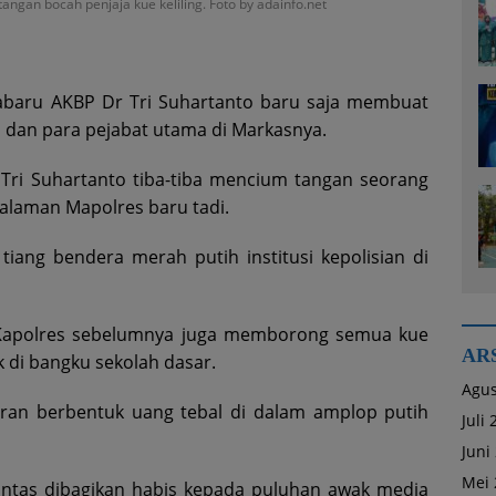
ngan bocah penjaja kue keliling. Foto by adainfo.net
abaru AKBP Dr Tri Suhartanto baru saja membuat
 dan para pejabat utama di Markasnya.
 Tri Suhartanto tiba-tiba mencium tangan seorang
halaman Mapolres baru tadi.
iang bendera merah putih institusi kepolisian di
 Kapolres sebelumnya juga memborong semua kue
AR
 di bangku sekolah dasar.
Agus
ran berbentuk uang tebal di dalam amplop putih
Juli
Juni
Mei 
lantas dibagikan habis kepada puluhan awak media