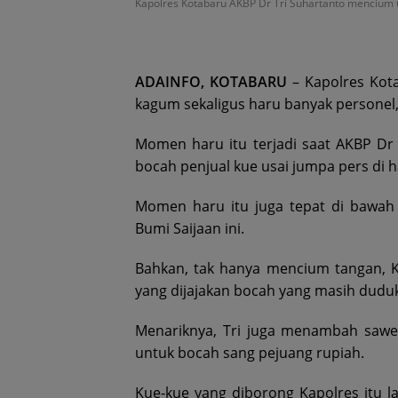
Kapolres Kotabaru AKBP Dr Tri Suhartanto mencium ta
ADAINFO, KOTABARU
– Kapolres Kot
kagum sekaligus haru banyak personel,
Momen haru itu terjadi saat AKBP Dr
bocah penjual kue usai jumpa pers di 
Momen haru itu juga tepat di bawah t
Bumi Saijaan ini.
Bahkan, tak hanya mencium tangan,
yang dijajakan bocah yang masih duduk
Menariknya, Tri juga menambah sawe
untuk bocah sang pejuang rupiah.
Kue-kue yang diborong Kapolres itu 