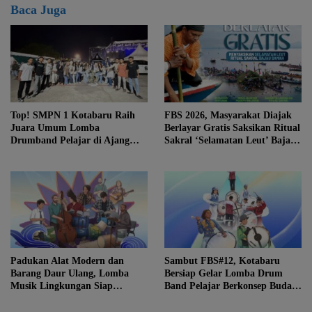
Baca Juga
Top! SMPN 1 Kotabaru Raih
FBS 2026, Masyarakat Diajak
Juara Umum Lomba
Berlayar Gratis Saksikan Ritual
Drumband Pelajar di Ajang
Sakral ‘Selamatan Leut’ Bajau
FBS ke-12
Samah
Padukan Alat Modern dan
Sambut FBS#12, Kotabaru
Barang Daur Ulang, Lomba
Bersiap Gelar Lomba Drum
Musik Lingkungan Siap
Band Pelajar Berkonsep Budaya
Meriahkan Festival Budaya
Lokal
Saijaan #12