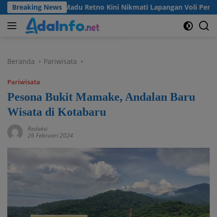
Langsung
Warga Desa Madu Retno Kini Nikmati Lapangan Voli Permanen B
Breaking News
ke
konten
Beranda
Pariwisata
Pariwisata
Pesona Bukit Mamake, Andalan Baru
Wisata di Kotabaru
Redaksi
26 Februari 2024