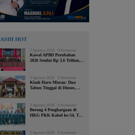
ASIH HOT
3 Agustus 2026
0 Komentar
Kawal APBD Perubahan
2026 Senilai Rp 3,6 Triliun,
DPRD Kotabaru Segera
Godok KUPA-PPAS
3 Agustus 2026
0 Komentar
Kisah Haru Misran: Dua
Tahun Tinggal di Dinsos,
Kini Dibangunkan Rumah
Baru oleh Bupati Tanah
Bumbu
3 Agustus 2026
0 Komentar
Borong 4 Penghargaan di
HKG PKK Kalsel ke-54, TP
PKK Tanah Bumbu
Buktikan Komitmen
Kesejahteraan Keluarga
5 Agustus 2026
0 Komentar