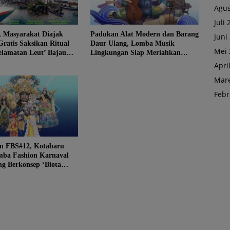
Agus
Juli
, Masyarakat Diajak
Padukan Alat Modern dan Barang
Juni
Gratis Saksikan Ritual
Daur Ulang, Lomba Musik
Mei 
elamatan Leut’ Bajau
Lingkungan Siap Meriahkan
Festival Budaya Saijaan #12
Apri
Mare
Febr
n FBS#12, Kotabaru
mba Fashion Karnaval
g Berkonsep ‘Biota
ravaganza’