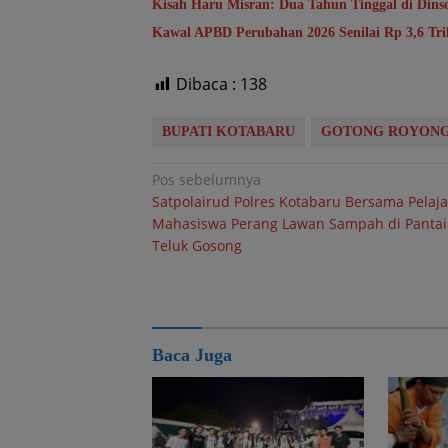
Kisah Haru Misran: Dua Tahun Tinggal di Din
Kawal APBD Perubahan 2026 Senilai Rp 3,6 T
Dibaca :
138
BUPATI KOTABARU
GOTONG ROYON
Navigasi
Pos sebelumnya
Satpolairud Polres Kotabaru Bersama Pelaja
pos
Mahasiswa Perang Lawan Sampah di Pantai
Teluk Gosong
Baca Juga