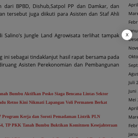
Apri
n dari BPBD, Dishub,Satpol PP dan Damkar, dan
Mare
 tersebut juga diikuti para Asisten dan Staf Ahli
Febr
Janu
i Salino’s Jungle Land Agrowisata terlihat tampak
X
Des
Nov
Okto
g ini sebagai tindaklanjut hasil rapat bersama pada
, diruang Asisten Perekonomian dan Pembangunan
Sep
Agus
Juli
Juni
anah Bumbu Aktifkan Posko Siaga Bencana Lintas Sektor
Mei 
du Retno Kini Nikmati Lapangan Voli Permanen Berkat
Apri
Mare
7 Program Kerja dan Soroti Pemadaman Listrik PLN
Febr
-54, TP PKK Tanah Bumbu Buktikan Komitmen Kesejahteraan
Janu