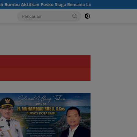
 Posko Siaga Bencana Lintas Sektor
Dulu Becek Pakai 