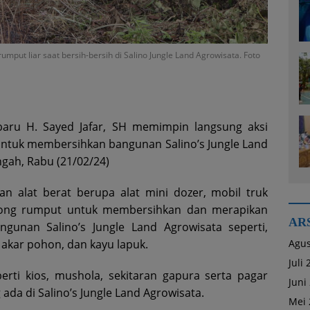
mput liar saat bersih-bersih di Salino Jungle Land Agrowisata. Foto
aru H. Sayed Jafar, SH memimpin langsung aksi
untuk membersihkan bangunan Salino’s Jungle Land
gah, Rabu (21/02/24)
kan alat berat berupa alat mini dozer, mobil truk
ong rumput untuk membersihkan dan merapikan
AR
ngunan Salino’s Jungle Land Agrowisata seperti,
Agus
akar pohon, dan kayu lapuk.
Juli
perti kios, mushola, sekitaran gapura serta pagar
Juni
ada di Salino’s Jungle Land Agrowisata.
Mei 