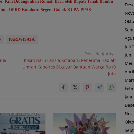
sos, Kini Dibangunkan Rumah Baru oleh Bupati Tanah Bumbu
Des
riliun, DPRD Kotabaru Segera Godok KUPA-PPAS
Nov
Okto
Sep
Agus
G
PARIWISATA
Juli
Pos selanjutnya
Juni
r &
Kisah Haru Lansia Kotabaru Penerima Hadiah
Mei 
Umrah Kapolres Diguyur Bantuan Warga Rp10
Apri
Juta
Mare
Febr
Janu
Des
Nov
Okto
Sep