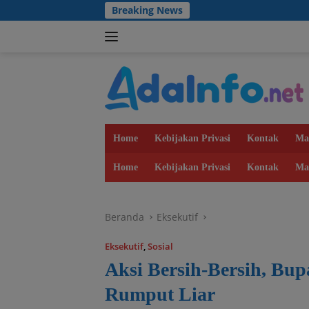
Langsung
Breaking News
An
ke
konten
Home
Kebijakan Privasi
Kontak
Ma
Home
Kebijakan Privasi
Kontak
Ma
Beranda
Eksekutif
Eksekutif
,
Sosial
Aksi Bersih-Bersih, Bup
Rumput Liar