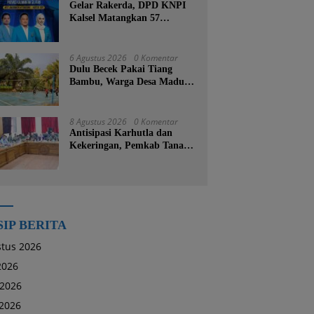
Gelar Rakerda, DPD KNPI
Kalsel Matangkan 57
Program Kerja dan Soroti
Pemadaman Listrik PLN
6 Agustus 2026
0 Komentar
Dulu Becek Pakai Tiang
Bambu, Warga Desa Madu
Retno Kini Nikmati
Lapangan Voli Permanen
Berkat Program Bupati
8 Agustus 2026
0 Komentar
Tanah Bumbu
Antisipasi Karhutla dan
Kekeringan, Pemkab Tanah
Bumbu Aktifkan Posko Siaga
Bencana Lintas Sektor
SIP BERITA
tus 2026
 2026
 2026
2026