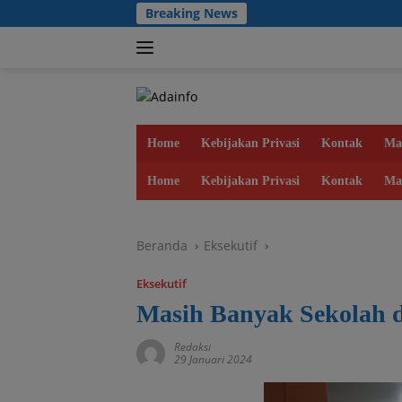
Langsung
Breaking News
ke
konten
Home
Kebijakan Privasi
Kontak
Ma
Home
Kebijakan Privasi
Kontak
Ma
Beranda
Eksekutif
Eksekutif
Masih Banyak Sekolah 
Redaksi
29 Januari 2024