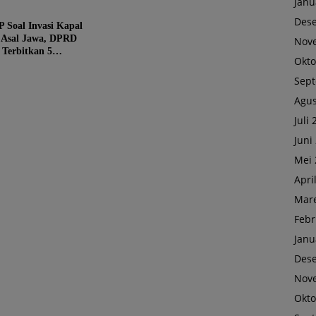
Janu
Des
 Soal Invasi Kapal
 Asal Jawa, DPRD
Nov
 Terbitkan 5
Okto
asi Tegas
Sep
Agus
Juli
Juni
Mei 
Apri
Mare
Febr
Janu
Des
Nov
Okto