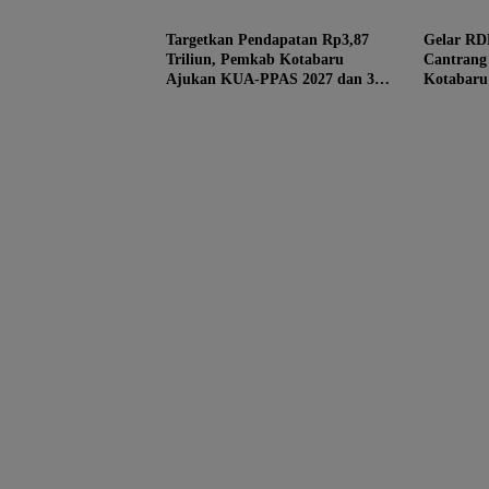
Targetkan Pendapatan Rp3,87
Gelar RDP
Triliun, Pemkab Kotabaru
Cantrang
Ajukan KUA-PPAS 2027 dan 3
Kotabaru
Raperda Prioritas
Rekomend