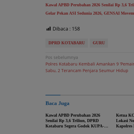
Kawal APBD Perubahan 2026 Senilai Rp 3,6 T
Gelar Pekan ASI Sedunia 2026, GENSAI Movem
Dibaca :
158
DPRD KOTABARU
GURU
Navigasi
Pos sebelumnya
Polres Kotabaru Kembali Amankan 9 ‘Pemain
pos
Sabu, 2 Terancam Penjara Seumur Hidup
Baca Juga
Kawal APBD Perubahan 2026
Ketua KO
Senilai Rp 3,6 Triliun, DPRD
Lokasi No
Kotabaru Segera Godok KUPA-
Kapolres
PPAS
Danlanal