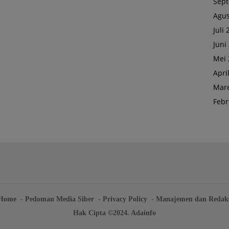
Sep
Agus
Juli
Juni
Mei 
Apri
Mare
Febr
Home
Pedoman Media Siber
Privacy Policy
Manajemen dan Redak
Hak Cipta ©2024. Adainfo