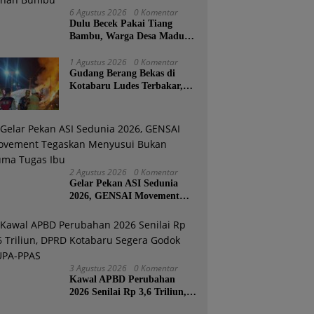
6 Agustus 2026
0 Komentar
Dulu Becek Pakai Tiang
Bambu, Warga Desa Madu
Retno Kini Nikmati
Lapangan Voli Permanen
1 Agustus 2026
0 Komentar
Gudang Berang Bekas di
Berkat Program Bupati
Kotabaru Ludes Terbakar,
Tanah Bumbu
Kerugian Ditaksir Capai
Ratusan Juta
2 Agustus 2026
0 Komentar
Gelar Pekan ASI Sedunia
2026, GENSAI Movement
Tegaskan Menyusui Bukan
Cuma Tugas Ibu
3 Agustus 2026
0 Komentar
Kawal APBD Perubahan
2026 Senilai Rp 3,6 Triliun,
DPRD Kotabaru Segera