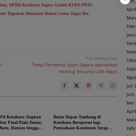
Mei 
riliun, DPRD Kotabaru Segera Godok KUPA-PPAS
Apri
ent Tegaskan Menyusui Bukan Cuma Tugas Ibu
Mare
Febr
Janu
Des
Nov
Pos selanjutnya
Okto
’
Temui Pendemo, Syairi Segera Agendakan
Sep
Hearing Bersama LSM Akgus
Agus
Juli
Juni
Mei 
Apri
NI Kotabaru Siapkan
Bulan Depan Tambang di
Mare
bar Final Piala Dunia;
Kotabaru Beroperasi lagi,
Febr
 Baru, Danyon hingga
Perusahaan Komitmen Serap
 Turun Tangan
Tenaga Kerja Lokal