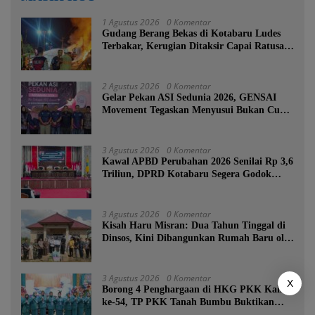
1 Agustus 2026
0 Komentar
Gudang Berang Bekas di Kotabaru Ludes
Terbakar, Kerugian Ditaksir Capai Ratusan
Juta
2 Agustus 2026
0 Komentar
Gelar Pekan ASI Sedunia 2026, GENSAI
Movement Tegaskan Menyusui Bukan Cuma
Tugas Ibu
3 Agustus 2026
0 Komentar
Kawal APBD Perubahan 2026 Senilai Rp 3,6
Triliun, DPRD Kotabaru Segera Godok
KUPA-PPAS
3 Agustus 2026
0 Komentar
Kisah Haru Misran: Dua Tahun Tinggal di
Dinsos, Kini Dibangunkan Rumah Baru oleh
Bupati Tanah Bumbu
3 Agustus 2026
0 Komentar
X
Borong 4 Penghargaan di HKG PKK Kalsel
ke-54, TP PKK Tanah Bumbu Buktikan
Komitmen Kesejahteraan Keluarga