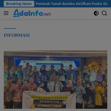
Langsung
dan Kekeringan, Pemkab Tanah Bumbu Aktifkan Posko Siaga Benc
Breaking News
ke
konten
INFORMASI