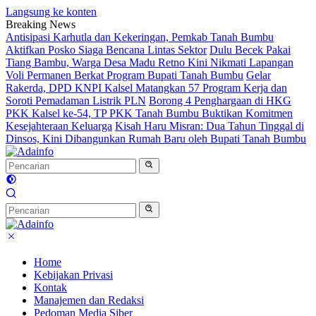
Langsung ke konten
Breaking News
Antisipasi Karhutla dan Kekeringan, Pemkab Tanah Bumbu
Aktifkan Posko Siaga Bencana Lintas Sektor
Dulu Becek Pakai
Tiang Bambu, Warga Desa Madu Retno Kini Nikmati Lapangan
Voli Permanen Berkat Program Bupati Tanah Bumbu
Gelar
Rakerda, DPD KNPI Kalsel Matangkan 57 Program Kerja dan
Soroti Pemadaman Listrik PLN
Borong 4 Penghargaan di HKG
PKK Kalsel ke-54, TP PKK Tanah Bumbu Buktikan Komitmen
Kesejahteraan Keluarga
Kisah Haru Misran: Dua Tahun Tinggal di
Dinsos, Kini Dibangunkan Rumah Baru oleh Bupati Tanah Bumbu
Home
Kebijakan Privasi
Kontak
Manajemen dan Redaksi
Pedoman Media Siber