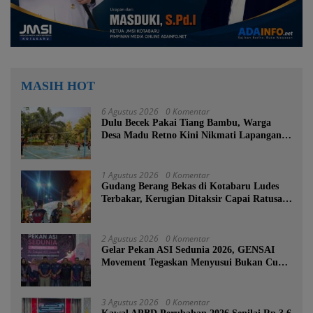
MASIH HOT
6 Agustus 2026
0 Komentar
Dulu Becek Pakai Tiang Bambu, Warga
Desa Madu Retno Kini Nikmati Lapangan
Voli Permanen Berkat Program Bupati
Tanah Bumbu
1 Agustus 2026
0 Komentar
Gudang Berang Bekas di Kotabaru Ludes
Terbakar, Kerugian Ditaksir Capai Ratusan
Juta
2 Agustus 2026
0 Komentar
Gelar Pekan ASI Sedunia 2026, GENSAI
Movement Tegaskan Menyusui Bukan Cuma
Tugas Ibu
3 Agustus 2026
0 Komentar