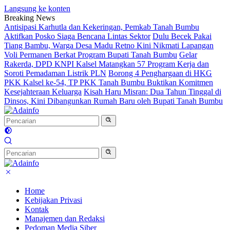
Langsung ke konten
Breaking News
Antisipasi Karhutla dan Kekeringan, Pemkab Tanah Bumbu
Aktifkan Posko Siaga Bencana Lintas Sektor
Dulu Becek Pakai
Tiang Bambu, Warga Desa Madu Retno Kini Nikmati Lapangan
Voli Permanen Berkat Program Bupati Tanah Bumbu
Gelar
Rakerda, DPD KNPI Kalsel Matangkan 57 Program Kerja dan
Soroti Pemadaman Listrik PLN
Borong 4 Penghargaan di HKG
PKK Kalsel ke-54, TP PKK Tanah Bumbu Buktikan Komitmen
Kesejahteraan Keluarga
Kisah Haru Misran: Dua Tahun Tinggal di
Dinsos, Kini Dibangunkan Rumah Baru oleh Bupati Tanah Bumbu
Home
Kebijakan Privasi
Kontak
Manajemen dan Redaksi
Pedoman Media Siber